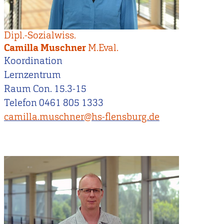
Dipl.-Sozialwiss.
Camilla Muschner
M.Eval.
Koordination
Lernzentrum
Raum Con. 15.3-15
Telefon 0461 805 1333
camilla.muschner@hs-flensburg.de