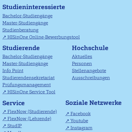
Studieninteressierte
Bachelor-Studiengänge
Master-Studiengänge
Studienberatung
HISinOne Online-Bewerbungstool
Studierende
Hochschule
Bachelor-Studiengänge
Aktuelles
Master-Studiengänge
Personen
Info Point
Stellenangebote
Studierendensekretariat
Ausschreibungen
Prüfungsmanagement
HISinOne Service Tool
Soziale Netzwerke
Service
FlexNow (Studierende)
Facebook
FlexNow (Lehrende)
Youtube
StudIP
Instagram