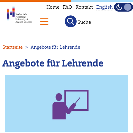
Home
FAQ
Kontakt
English
Dunke
Hell
Suche
This
page
is
Direkt
Startseite
Angebote für Lehrende
not
zum
available
Inhalt
Angebote für Lehrende
in
English.
Head
to
our
English
main
page
instead.