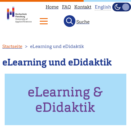
Home
FAQ
Kontakt
English
Dunke
Hell
Suche
This
page
is
Direkt
Startseite
eLearning und eDidaktik
not
zum
available
Inhalt
eLearning und eDidaktik
in
English.
Head
to
our
English
main
page
instead.