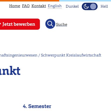
Home
FAQ
Kontakt
English
Dunkel
Hell
This
Jetzt bewerben
Suche
page
is
not
available
in
aftsingenieurwesen / Schwerpunkt Kreislaufwirtschaft
English.
unkt
Head
to
our
English
main
page
4. Semester
instead.