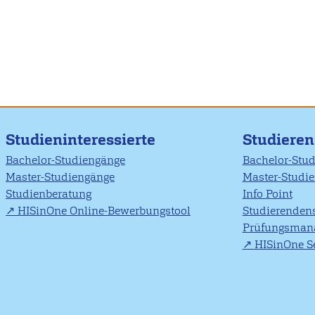
Studieninteressierte
Studiere
Bachelor-Studiengänge
Bachelor-Stu
Master-Studiengänge
Master-Studi
Studienberatung
Info Point
HISinOne Online-Bewerbungstool
Studierendens
Prüfungsman
HISinOne Se