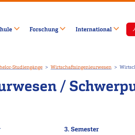
hule
Forschung
International
helor-Studiengänge
Wirtschaftsingenieurwesen
Wirtsch
eurwesen / Schwerp
r
3. Semester