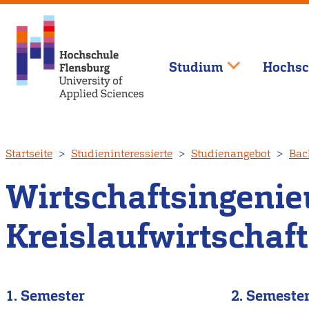
Studium
Hochsc
Direkt
Startseite
Studieninteressierte
Studienangebot
Bac
zum
Inhalt
Wirtschaftsingeni
Kreislaufwirtschaft
1. Semester
2. Semeste