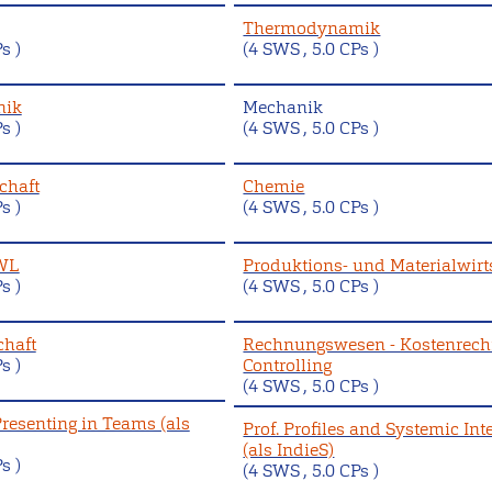
Thermodynamik
s )
(4 SWS , 5.0 CPs )
nik
Mechanik
s )
(4 SWS , 5.0 CPs )
chaft
Chemie
s )
(4 SWS , 5.0 CPs )
BWL
Produktions- und Materialwirt
s )
(4 SWS , 5.0 CPs )
chaft
Rechnungswesen - Kostenrec
s )
Controlling
(4 SWS , 5.0 CPs )
resenting in Teams (als
Prof. Profiles and Systemic Int
(als IndieS)
s )
(4 SWS , 5.0 CPs )