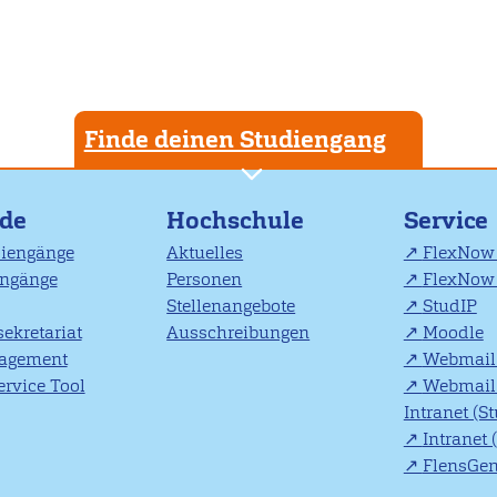
Finde deinen Studiengang
nde
Hochschule
Service
diengänge
Aktuelles
FlexNow 
engänge
Personen
FlexNow 
Stellenangebote
StudIP
ekretariat
Ausschreibungen
Moodle
agement
Webmail 
rvice Tool
Webmail 
Intranet (S
Intranet 
FlensGe