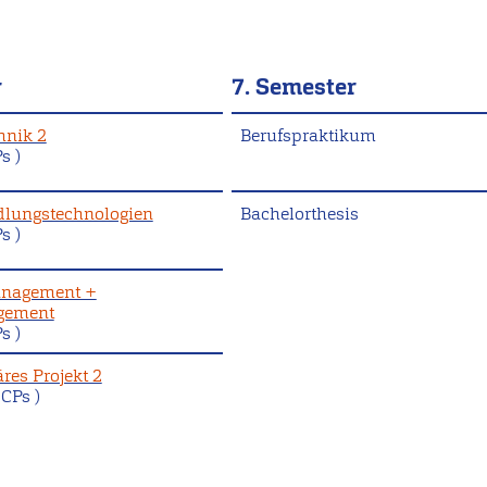
r
7. Semester
hnik 2
Berufspraktikum
s )
lungstechnologien
Bachelorthesis
s )
anagement +
gement
s )
äres Projekt 2
 CPs )