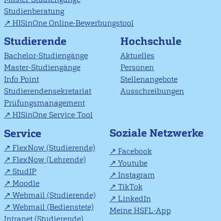
Studienberatung
HISinOne Online-Bewerbungstool
Studierende
Hochschule
Bachelor-Studiengänge
Aktuelles
Master-Studiengänge
Personen
Info Point
Stellenangebote
Studierendensekretariat
Ausschreibungen
Prüfungsmanagement
HISinOne Service Tool
Soziale Netzwerke
Service
FlexNow (Studierende)
Facebook
FlexNow (Lehrende)
Youtube
StudIP
Instagram
Moodle
TikTok
Webmail (Studierende)
LinkedIn
Webmail (Bedienstete)
Meine HSFL-App
Intranet (Studierende)