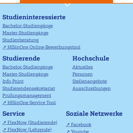
Studieninteressierte
Bachelor-Studiengänge
Master-Studiengänge
Studienberatung
HISinOne Online-Bewerbungstool
Studierende
Hochschule
Bachelor-Studiengänge
Aktuelles
Master-Studiengänge
Personen
Info Point
Stellenangebote
Studierendensekretariat
Ausschreibungen
Prüfungsmanagement
HISinOne Service Tool
Soziale Netzwerke
Service
FlexNow (Studierende)
Facebook
FlexNow (Lehrende)
Youtube