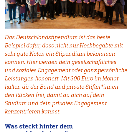
Das Deutschlandstipendium ist das beste
Beispiel dafür, dass nicht nur Hochbegabte mit
sehr gute Noten ein Stipendium bekommen
können. Hier werden dein gesellschaftliches
und soziales Engagement oder ganz persönliche
Leistungen honoriert. Mit 300 Euro im Monat
halten dir der Bund und private Stifter*innen
den Rücken frei, damit du dich auf dein
Studium und dein privates Engagement
konzentrieren kannst.
Was steckt hinter dem