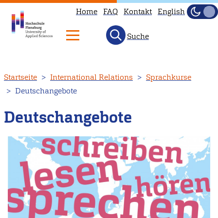
Home
FAQ
Kontakt
English
Dunke
Hell
Suche
Direkt
Startseite
International Relations
Sprachkurse
zum
Deutschangebote
Inhalt
Deutschangebote