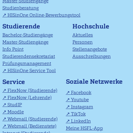
Master-Studiengänge
Studienberatung
HISinOne Online-Bewerbungstool
Studierende
Hochschule
Bachelor-Studiengänge
Aktuelles
Master-Studiengänge
Personen
Info Point
Stellenangebote
Studierendensekretariat
Ausschreibungen
Prüfungsmanagement
HISinOne Service Tool
Soziale Netzwerke
Service
FlexNow (Studierende)
Facebook
FlexNow (Lehrende)
Youtube
StudIP
Instagram
Moodle
TikTok
Webmail (Studierende)
LinkedIn
Webmail (Bedienstete)
Meine HSFL-App