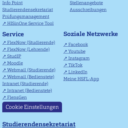
Info Point
Stellenangebote
Studierendensekretariat
Ausschreibungen
Prüfungsmanagement
HISinOne Service Tool
Soziale Netzwerke
Service
FlexNow (Studierende)
Facebook
FlexNow (Lehrende)
Youtube
StudIP
Instagram
Moodle
TikTok
Webmail (Studierende)
LinkedIn
Webmail (Bedienstete)
Meine HSFL-App
Intranet (Studierende)
Intranet (Bedienstete)
FlensGen
Cookie Einstellungen
Studierendensekretariat