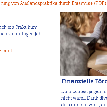
erung von Auslandspraktika durch Erasmus+
uch ein Praktikum.
nen zukünftigen Job
usland
Finanzielle Fö
Du möchtest ja gern i
nicht wäre... Dank di
du sammeln wirst, du