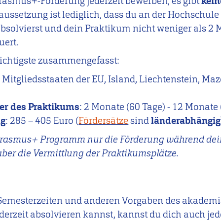
Erasmus+-Förderung jederzeit bewerben, es gibt
kein
raussetzung ist lediglich, dass du an der Hochschule
bsolvierst und dein Praktikum nicht weniger als 2 
uert.
ichtigste zusammengefasst:
: Mitgliedsstaaten der EU, Island, Liechtenstein, M
er
des Praktikums
: 2 Monate (60 Tage) - 12 Monate
ng
: 285 – 405 Euro (
Fördersätze
sind
länderabhängig
s Erasmus+ Programm nur die Förderung während de
aber die Vermittlung der Praktikumsplätze.
Semesterzeiten und anderen Vorgaben des akademi
erzeit absolvieren kannst, kannst du dich auch jede