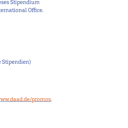
ieses Stipendium
ernational Office.
 Stipendien)
ww.daad.de/promos
.