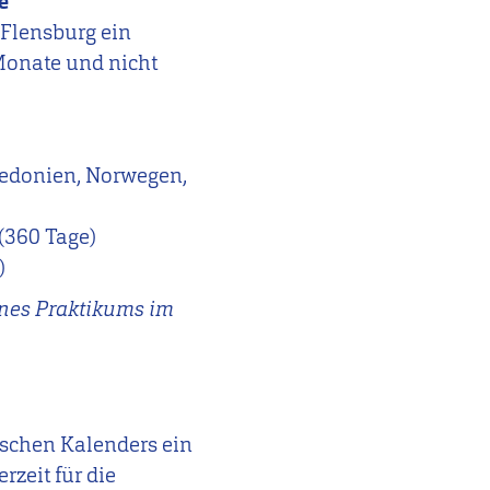
e
 Flensburg ein
Monate und nicht
azedonien, Norwegen,
 (360 Tage)
)
ines Praktikums im
schen Kalenders ein
rzeit für die