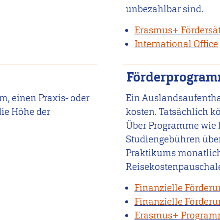
unbezahlbar sind.
Erasmus+ Fördersä
International Office
Förderprogram
m, einen Praxis- oder
Ein Auslandsaufentha
die Höhe der
kosten. Tatsächlich 
Über Programme wie 
Studiengebühren übe
Praktikums monatlich
Reisekostenpauschale
Finanzielle Förder
Finanzielle Förderu
Erasmus+ Program