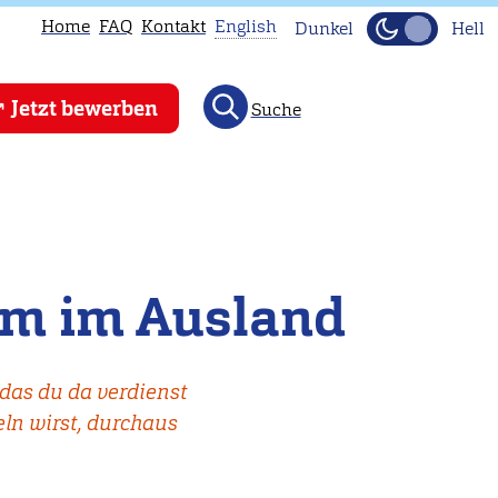
Home
FAQ
Kontakt
English
Dunkel
Hell
This
Jetzt bewerben
Suche
page
is
not
available
in
English.
kum im Ausland
Head
to
our
das du da verdienst
English
eln wirst, durchaus
main
page
instead.