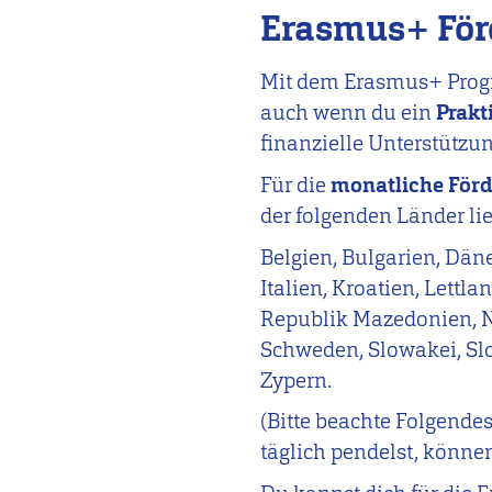
Erasmus+ För
Mit dem Erasmus+ Progra
auch wenn du ein
Prakt
finanzielle Unterstütz
Für die
monatliche För
der folgenden Länder lie
Belgien, Bulgarien, Däne
Italien, Kroatien, Lettl
Republik Mazedonien, Ni
Schweden, Slowakei, Slo
Zypern.
(
Bitte beachte Folgende
täglich pendelst, können