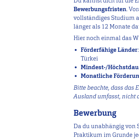
Du kannst dich für die 
Bewerbungsfristen
. Vo
vollständiges Studium a
länger als 12 Monate da
Hier noch einmal das W
Förderfähige Länder
Türkei
M
indest-/Höchstdau
Monatliche Förderu
Bitte beachte, dass da
Ausland umfasst, nicht 
Bewerbung
Da du unabhängig von 
Praktikum im Grunde jed