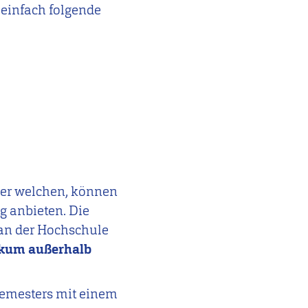
einfach folgende
ber welchen, können
 anbieten. Die
an der Hochschule
ikum außerhalb
Semesters mit einem