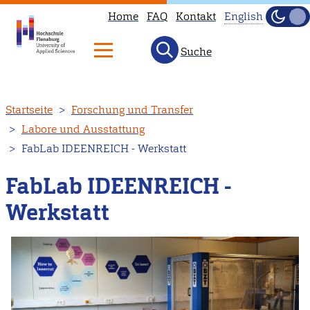
Home
FAQ
Kontakt
English
Dunke
Hell
Suche
This
page
is
Direkt
Startseite
Forschung und Transfer
not
zum
Labore und Ausstattung
available
Inhalt
FabLab IDEENREICH - Werkstatt
in
English.
FabLab IDEENREICH -
Head
Werkstatt
to
our
English
main
page
instead.