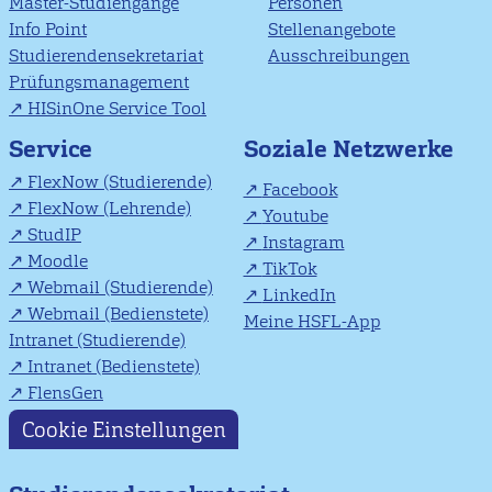
Master-Studiengänge
Personen
Info Point
Stellenangebote
Studierendensekretariat
Ausschreibungen
Prüfungsmanagement
HISinOne Service Tool
Soziale Netzwerke
Service
FlexNow (Studierende)
Facebook
FlexNow (Lehrende)
Youtube
StudIP
Instagram
Moodle
TikTok
Webmail (Studierende)
LinkedIn
Webmail (Bedienstete)
Meine HSFL-App
Intranet (Studierende)
Intranet (Bedienstete)
FlensGen
Cookie Einstellungen