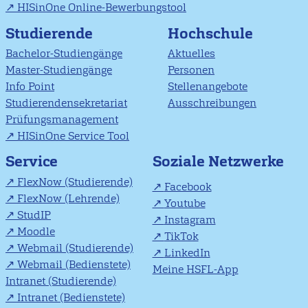
HISinOne Online-Bewerbungstool
Studierende
Hochschule
Bachelor-Studiengänge
Aktuelles
Master-Studiengänge
Personen
Info Point
Stellenangebote
Studierendensekretariat
Ausschreibungen
Prüfungsmanagement
HISinOne Service Tool
Soziale Netzwerke
Service
FlexNow (Studierende)
Facebook
FlexNow (Lehrende)
Youtube
StudIP
Instagram
Moodle
TikTok
Webmail (Studierende)
LinkedIn
Webmail (Bedienstete)
Meine HSFL-App
Intranet (Studierende)
Intranet (Bedienstete)