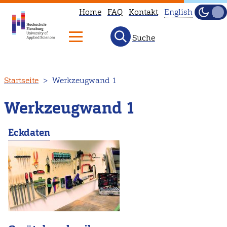
Home
FAQ
Kontakt
English
Dunke
Hell
Suche
This
page
is
Direkt
Startseite
Werkzeugwand 1
not
zum
available
Inhalt
Werkzeugwand 1
in
English.
Eckdaten
Head
to
our
English
main
page
instead.