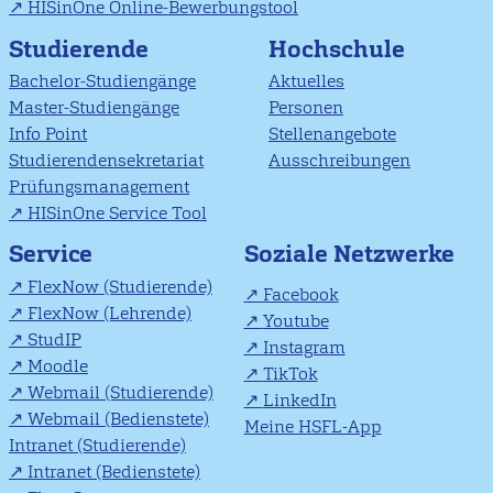
HISinOne Online-Bewerbungstool
Studierende
Hochschule
Bachelor-Studiengänge
Aktuelles
Master-Studiengänge
Personen
Info Point
Stellenangebote
Studierendensekretariat
Ausschreibungen
Prüfungsmanagement
HISinOne Service Tool
Soziale Netzwerke
Service
FlexNow (Studierende)
Facebook
FlexNow (Lehrende)
Youtube
StudIP
Instagram
Moodle
TikTok
Webmail (Studierende)
LinkedIn
Webmail (Bedienstete)
Meine HSFL-App
Intranet (Studierende)
Intranet (Bedienstete)