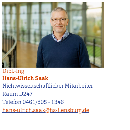
Dipl.-Ing.
Hans-Ulrich Saak
Nichtwissenschaftlicher Mitarbeiter
Raum D247
Telefon 0461/805 - 1346
hans-ulrich.saak@hs-flensburg.de