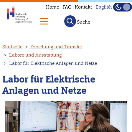
Home
FAQ
Kontakt
English
Dunke
Hell
Suche
This
page
is
Direkt
Startseite
Forschung und Transfer
not
zum
Labore und Ausstattung
available
Inhalt
Labor für Elektrische Anlagen und Netze
in
English.
Labor für Elektrische
Head
Anlagen und Netze
to
our
English
main
page
instead.