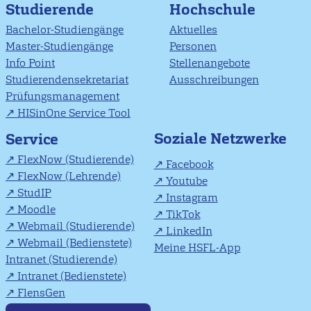
Studierende
Hochschule
Bachelor-Studiengänge
Aktuelles
Master-Studiengänge
Personen
Info Point
Stellenangebote
Studierendensekretariat
Ausschreibungen
Prüfungsmanagement
HISinOne Service Tool
Soziale Netzwerke
Service
FlexNow (Studierende)
Facebook
FlexNow (Lehrende)
Youtube
StudIP
Instagram
Moodle
TikTok
Webmail (Studierende)
LinkedIn
Webmail (Bedienstete)
Meine HSFL-App
Intranet (Studierende)
Intranet (Bedienstete)
FlensGen