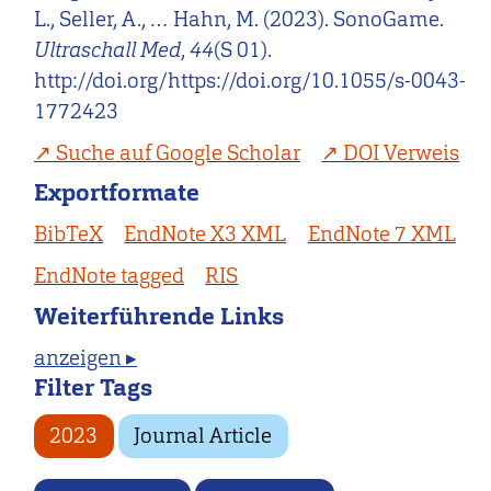
L., Seller, A., … Hahn, M. (2023). SonoGame.
Ultraschall Med
,
44
(S 01).
http://doi.org/https://doi.org/10.1055/s-0043-
1772423
Suche auf Google Scholar
DOI Verweis
Exportformate
BibTeX
EndNote X3 XML
EndNote 7 XML
EndNote tagged
RIS
Weiterführende Links
anzeigen ▸
Filter Tags
2023
Journal Article