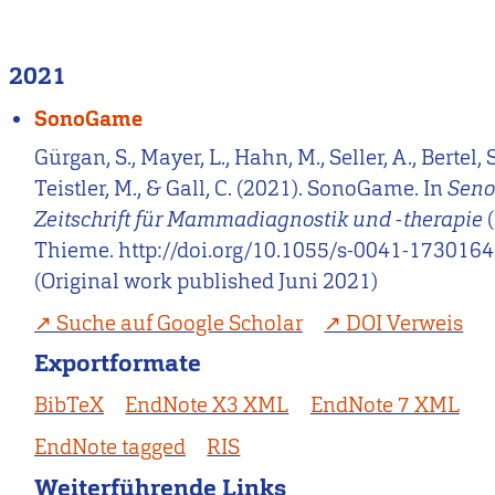
2021
SonoGame
Gürgan, S., Mayer, L., Hahn, M., Seller, A., Bertel, S
Teistler, M., & Gall, C. (2021). SonoGame. In
Seno
Zeitschrift für Mammadiagnostik und -therapie
(
Thieme. http://doi.org/10.1055/s-0041-1730164
(Original work published Juni 2021)
Suche auf Google Scholar
DOI Verweis
Exportformate
BibTeX
EndNote X3 XML
EndNote 7 XML
EndNote tagged
RIS
Weiterführende Links