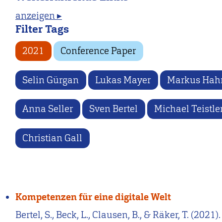
anzeigen ▸
Filter Tags
2021
Conference Paper
Selin Gürgan
Lukas Mayer
Markus Hah
Anna Seller
Sven Bertel
Michael Teistle
Christian Gall
Kompetenzen für eine digitale Welt
Bertel, S., Beck, L., Clausen, B., & Räker, T. (2021).