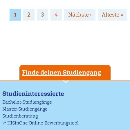
Seitennummerierung
Page
1
Page
2
Page
3
Page
4
Nächste
Nächste ›
Letzte
Älteste »
Seite
Seite
Finde deinen Studiengang
Studieninteressierte
Bachelor-Studiengänge
Master-Studiengänge
Studienberatung
HISinOne Online-Bewerbungstool