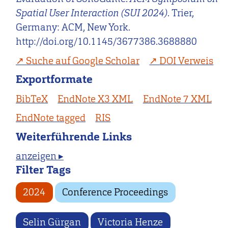
Spatial User Interaction (SUI 2024)
. Trier,
Germany: ACM, New York.
http://doi.org/10.1145/3677386.3688880
Suche auf Google Scholar
DOI Verweis
Exportformate
BibTeX
EndNote X3 XML
EndNote 7 XML
EndNote tagged
RIS
Weiterführende Links
anzeigen ▸
Filter Tags
2024
Conference Proceedings
Selin Gürgan
Victoria Henze