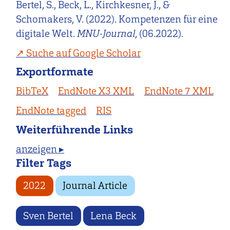
Bertel, S., Beck, L., Kirchkesner, J., &
Schomakers, V. (2022). Kompetenzen für eine
digitale Welt.
MNU-Journal
, (06.2022).
Suche auf Google Scholar
Exportformate
BibTeX
EndNote X3 XML
EndNote 7 XML
EndNote tagged
RIS
Weiterführende Links
anzeigen ▸
Filter Tags
2022
Journal Article
Sven Bertel
Lena Beck