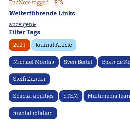
EndNote tagged
RIS
Weiterführende Links
anzeigen ▸
Filter Tags
2021
Journal Article
Michael Montag
Sven Bertel
Bjorn de K
Steffi Zander
Spacial abilities
STEM
Multimedia lear
mental rotation