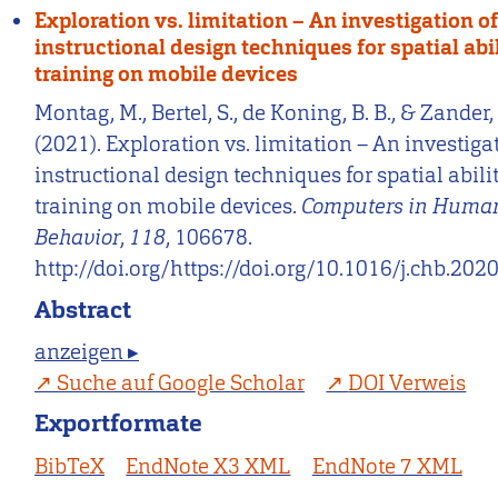
Exploration vs. limitation – An investigation o
instructional design techniques for spatial abi
training on mobile devices
Montag, M., Bertel, S., de Koning, B. B., & Zander, 
(2021). Exploration vs. limitation – An investiga
instructional design techniques for spatial abili
training on mobile devices.
Computers in Huma
Behavior
,
118
, 106678.
http://doi.org/https://doi.org/10.1016/j.chb.20
Abstract
anzeigen ▸
Suche auf Google Scholar
DOI Verweis
Exportformate
BibTeX
EndNote X3 XML
EndNote 7 XML