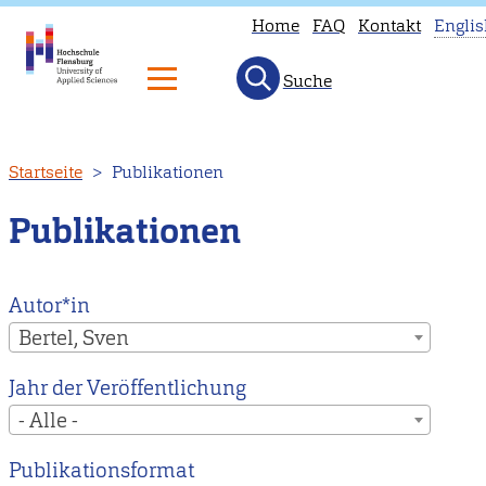
Home
FAQ
Kontakt
Englis
Suche
Th
p
is
Direkt
Startseite
Publikationen
no
zum
av
Inhalt
Publikationen
in
En
H
Autor*in
to
Bertel, Sven
ou
Jahr der Veröffentlichung
En
- Alle -
m
p
Publikationsformat
in