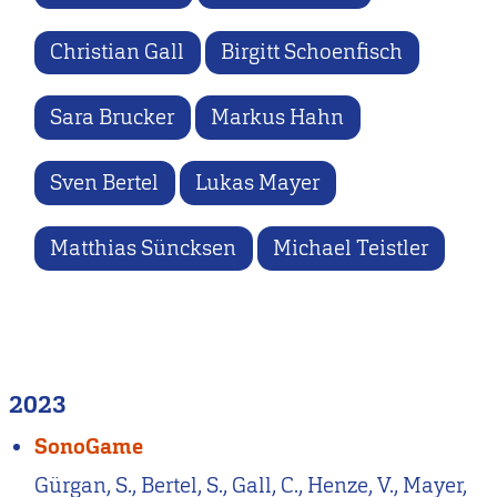
Christian Gall
Birgitt Schoenfisch
Sara Brucker
Markus Hahn
Sven Bertel
Lukas Mayer
Matthias Süncksen
Michael Teistler
2023
SonoGame
Gürgan, S., Bertel, S., Gall, C., Henze, V., Mayer,