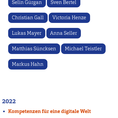
Selin Gürgan
Sven Bertel
Christian Gall
Victoria Henze
Lukas Mayer
Anna Seller
Matthias Süncksen
Michael Teistler
Markus Hahn
2022
Kompetenzen für eine digitale Welt