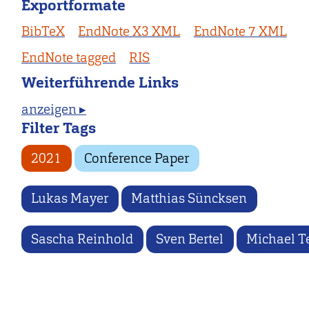
Exportformate
BibTeX
EndNote X3 XML
EndNote 7 XML
EndNote tagged
RIS
Weiterführende Links
anzeigen ▸
Filter Tags
2021
Conference Paper
Lukas Mayer
Matthias Süncksen
Sascha Reinhold
Sven Bertel
Michael Te