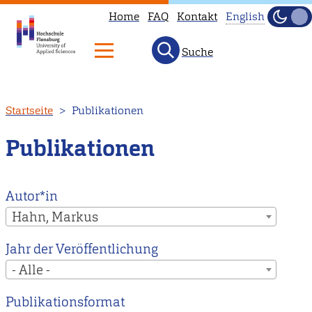
Home
FAQ
Kontakt
English
Dunke
Hell
Suche
This
page
is
Direkt
Startseite
Publikationen
not
zum
available
Inhalt
Publikationen
in
English.
Head
Autor*in
to
Hahn, Markus
our
Jahr der Veröffentlichung
English
- Alle -
main
page
Publikationsformat
instead.