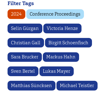
Filter Tags
2024
Conference Proceedings
Selin Gürgan
Victoria Henze
Christian Gall
Birgitt Schoenfisch
Sara Brucker
Markus Hahn
Sven Bertel
Lukas Mayer
Matthias Süncksen
Michael Teistler