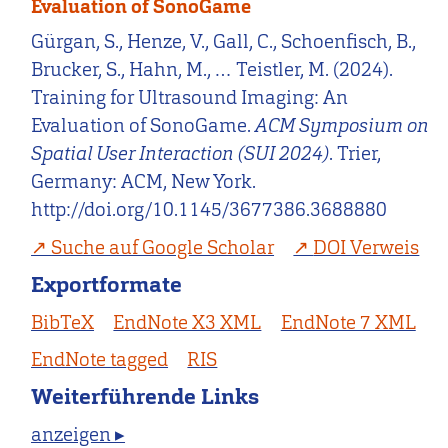
Evaluation of SonoGame
Gürgan, S., Henze, V., Gall, C., Schoenfisch, B.,
Brucker, S., Hahn, M., … Teistler, M. (2024).
Training for Ultrasound Imaging: An
Evaluation of SonoGame.
ACM Symposium on
Spatial User Interaction (SUI 2024)
. Trier,
Germany: ACM, New York.
http://doi.org/10.1145/3677386.3688880
Suche auf Google Scholar
DOI Verweis
Exportformate
BibTeX
EndNote X3 XML
EndNote 7 XML
EndNote tagged
RIS
Weiterführende Links
anzeigen ▸