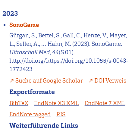
2023
SonoGame
Gürgan, S., Bertel, S., Gall, C., Henze, V., Mayer,
L., Seller, A., … Hahn, M. (2023). SonoGame.
Ultraschall Med
,
44
(S 01).
http://doi.org/https://doi.org/10.1055/s-0043-
1772423
Suche auf Google Scholar
DOI Verweis
Exportformate
BibTeX
EndNote X3 XML
EndNote 7 XML
EndNote tagged
RIS
Weiterführende Links