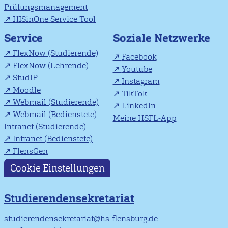
Prüfungsmanagement
HISinOne Service Tool
Soziale Netzwerke
Service
FlexNow (Studierende)
Facebook
FlexNow (Lehrende)
Youtube
StudIP
Instagram
Moodle
TikTok
Webmail (Studierende)
LinkedIn
Webmail (Bedienstete)
Meine HSFL-App
Intranet (Studierende)
Intranet (Bedienstete)
FlensGen
Cookie Einstellungen
Studierendensekretariat
studierendensekretariat@hs-flensburg.de