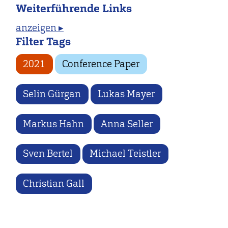
Weiterführende Links
anzeigen ▸
Filter Tags
2021
Conference Paper
Selin Gürgan
Lukas Mayer
Markus Hahn
Anna Seller
Sven Bertel
Michael Teistler
Christian Gall