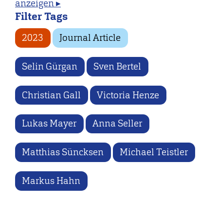
anzeigen ▸
Filter Tags
2023
Journal Article
Selin Gürgan
Sven Bertel
Christian Gall
Victoria Henze
Lukas Mayer
Anna Seller
Matthias Süncksen
Michael Teistler
Markus Hahn