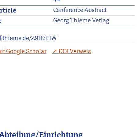
rticle
Conference Abstract
r
Georg Thieme Verlag
ref.thieme.de/Z9H3FIW
uf Google Scholar
DOI Verweis
Abteilung/Einrichtung