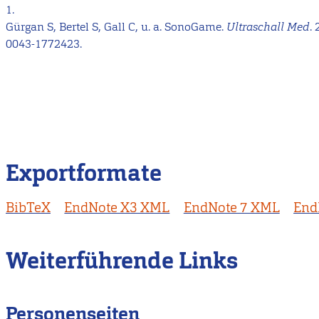
1.
Gürgan S, Bertel S, Gall C, u. a. SonoGame.
Ultraschall Med
.
0043-1772423.
Exportformate
BibTeX
EndNote X3 XML
EndNote 7 XML
End
Weiterführende Links
Personenseiten