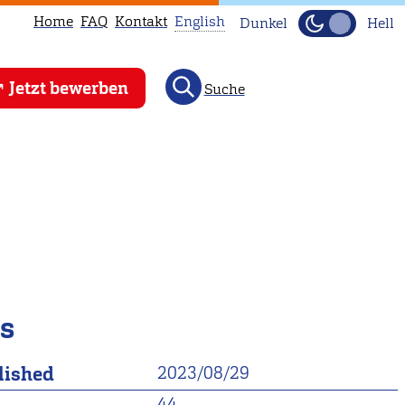
Home
FAQ
Kontakt
English
Dunkel
Hell
This
Jetzt bewerben
Suche
page
is
not
available
in
English.
Head
to
our
ls
English
main
lished
2023/08/29
page
instead.
44