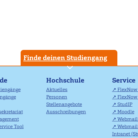
Finde deinen Studiengang
nde
Hochschule
Service
diengänge
Aktuelles
FlexNow 
engänge
Personen
FlexNow 
Stellenangebote
StudIP
ekretariat
Ausschreibungen
Moodle
agement
Webmail 
rvice Tool
Webmail 
Intranet (S