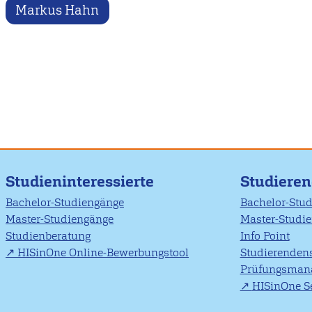
Markus Hahn
Studieninteressierte
Studiere
Bachelor-Studiengänge
Bachelor-Stu
Master-Studiengänge
Master-Studi
Studienberatung
Info Point
HISinOne Online-Bewerbungstool
Studierendens
Prüfungsman
HISinOne Se