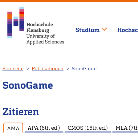
Studium
Hochsc
Direkt
Startseite
Publikationen
SonoGame
zum
Inhalt
SonoGame
Zitieren
APA (6th ed.)
CMOS (16th ed.)
MLA (7th
AMA