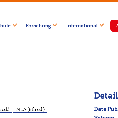
hule
Forschung
International
Detai
Date Pub
 ed.)
MLA (8th ed.)