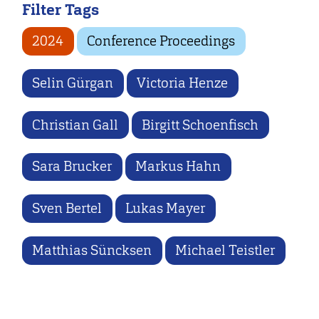
Filter Tags
2024
Conference Proceedings
Selin Gürgan
Victoria Henze
Christian Gall
Birgitt Schoenfisch
Sara Brucker
Markus Hahn
Sven Bertel
Lukas Mayer
Matthias Süncksen
Michael Teistler