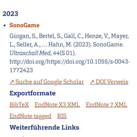
2023
SonoGame
Gürgan, S., Bertel, S., Gall, C., Henze, V., Mayer,
L., Seller, A., … Hahn, M. (2023). SonoGame.
Ultraschall Med
,
44
(S 01).
http://doi.org/https://doi.org/10.1055/s-0043-
1772423
Suche auf Google Scholar
DOI Verweis
Exportformate
BibTeX
EndNote X3 XML
EndNote 7 XML
EndNote tagged
RIS
Weiterführende Links