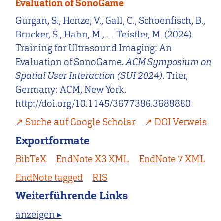
Evaluation of SonoGame
Gürgan, S., Henze, V., Gall, C., Schoenfisch, B.,
Brucker, S., Hahn, M., … Teistler, M. (2024).
Training for Ultrasound Imaging: An
Evaluation of SonoGame.
ACM Symposium on
Spatial User Interaction (SUI 2024)
. Trier,
Germany: ACM, New York.
http://doi.org/10.1145/3677386.3688880
Suche auf Google Scholar
DOI Verweis
Exportformate
BibTeX
EndNote X3 XML
EndNote 7 XML
EndNote tagged
RIS
Weiterführende Links
anzeigen ▸