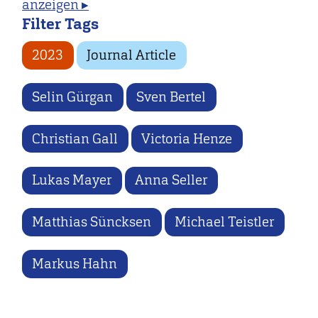
anzeigen ▸
Filter Tags
2023
Journal Article
Selin Gürgan
Sven Bertel
Christian Gall
Victoria Henze
Lukas Mayer
Anna Seller
Matthias Süncksen
Michael Teistler
Markus Hahn