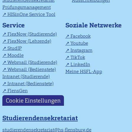
Studierendensekretariat
Ausschreibungen
Prüfungsmanagement
HISinOne Service Tool
Soziale Netzwerke
Service
FlexNow (Studierende)
Facebook
FlexNow (Lehrende)
Youtube
StudIP
Instagram
Moodle
TikTok
Webmail (Studierende)
LinkedIn
Webmail (Bedienstete)
Meine HSFL-App
Intranet (Studierende)
Intranet (Bedienstete)
FlensGen
Cookie Einstellungen
Studierendensekretariat
studierendensekretariat@hs-flensburg.de