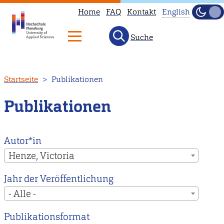
Home
FAQ
Kontakt
English
Dunke
Hell
Suche
This
page
is
Direkt
Startseite
Publikationen
not
zum
available
Inhalt
Publikationen
in
English.
Head
Autor*in
to
Henze, Victoria
our
Jahr der Veröffentlichung
English
- Alle -
main
page
Publikationsformat
instead.