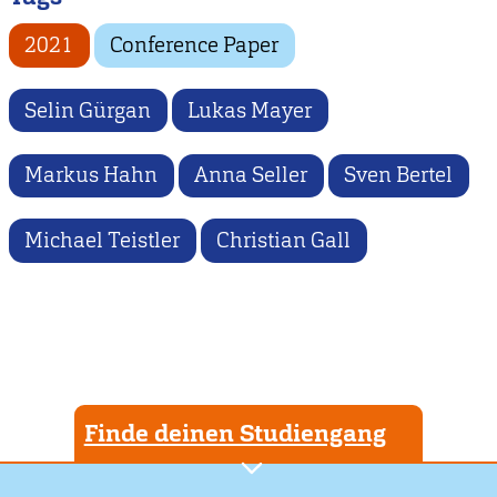
2021
Conference Paper
Selin Gürgan
Lukas Mayer
Markus Hahn
Anna Seller
Sven Bertel
Michael Teistler
Christian Gall
Finde deinen Studiengang