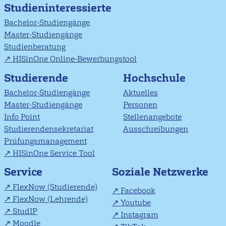
Studieninteressierte
Bachelor-Studiengänge
Master-Studiengänge
Studienberatung
HISinOne Online-Bewerbungstool
Studierende
Hochschule
Bachelor-Studiengänge
Aktuelles
Master-Studiengänge
Personen
Info Point
Stellenangebote
Studierendensekretariat
Ausschreibungen
Prüfungsmanagement
HISinOne Service Tool
Soziale Netzwerke
Service
FlexNow (Studierende)
Facebook
FlexNow (Lehrende)
Youtube
StudIP
Instagram
Moodle