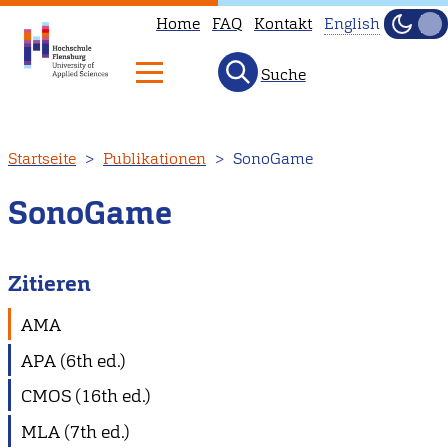
Home
FAQ
Kontakt
English
Dunke
Hell
Suche
This
page
is
Direkt
Startseite
Publikationen
SonoGame
not
zum
available
Inhalt
SonoGame
in
English.
Head
Zitieren
to
AMA
our
APA (6th ed.)
English
main
CMOS (16th ed.)
page
MLA (7th ed.)
instead.