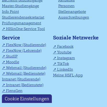
Bachelor-Studiengänge
Aktuelles
Master-Studiengänge
Personen
Info Point
Stellenangebote
Studierendensekretariat
Ausschreibungen
Prüfungsmanagement
HISinOne Service Tool
Soziale Netzwerke
Service
FlexNow (Studierende)
Facebook
FlexNow (Lehrende)
Youtube
StudIP
Instagram
Moodle
TikTok
Webmail (Studierende)
LinkedIn
Webmail (Bedienstete)
Meine HSFL-App
Intranet (Studierende)
Intranet (Bedienstete)
FlensGen
Cookie Einstellungen