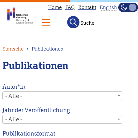
Home
FAQ
Kontakt
English
Dunke
Hell
Suche
This
page
is
Direkt
Startseite
Publikationen
not
zum
available
Inhalt
Publikationen
in
English.
Head
Autor*in
to
- Alle -
our
Jahr der Veröffentlichung
English
- Alle -
main
page
Publikationsformat
instead.