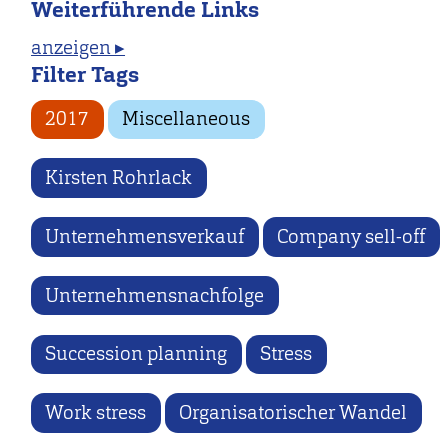
Weiterführende Links
anzeigen ▸
Filter Tags
2017
Miscellaneous
Kirsten Rohrlack
Unternehmensverkauf
Company sell-off
Unternehmensnachfolge
Succession planning
Stress
Work stress
Organisatorischer Wandel