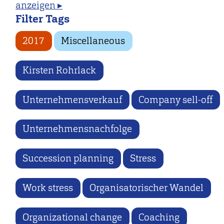
anzeigen ▸
Filter Tags
2017
Miscellaneous
Kirsten Rohrlack
Unternehmensverkauf
Company sell-off
Unternehmensnachfolge
Succession planning
Stress
Work stress
Organisatorischer Wandel
Organizational change
Coaching