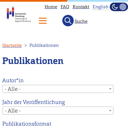
Home
FAQ
Kontakt
English
Dunke
Hell
Suche
This
page
is
Direkt
Startseite
Publikationen
not
zum
available
Inhalt
Publikationen
in
English.
Head
Autor*in
to
- Alle -
our
Jahr der Veröffentlichung
English
- Alle -
main
page
Publikationsformat
instead.