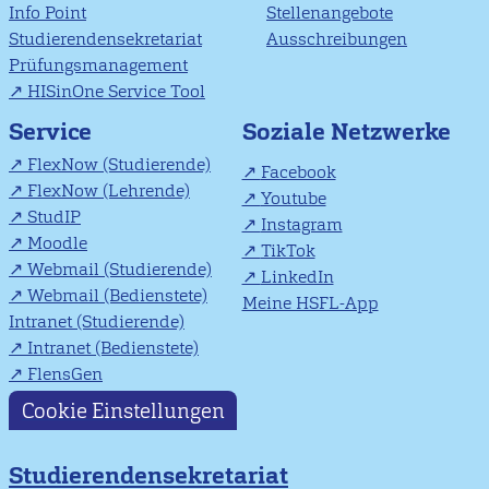
Info Point
Stellenangebote
Studierendensekretariat
Ausschreibungen
Prüfungsmanagement
HISinOne Service Tool
Soziale Netzwerke
Service
FlexNow (Studierende)
Facebook
FlexNow (Lehrende)
Youtube
StudIP
Instagram
Moodle
TikTok
Webmail (Studierende)
LinkedIn
Webmail (Bedienstete)
Meine HSFL-App
Intranet (Studierende)
Intranet (Bedienstete)
FlensGen
Cookie Einstellungen
Studierendensekretariat