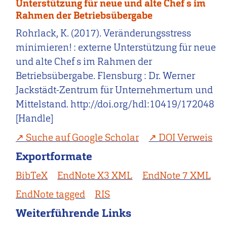
Unterstützung für neue und alte Chef s im
Rahmen der Betriebsübergabe
Rohrlack, K. (2017). Veränderungsstress
minimieren! : externe Unterstützung für neue
und alte Chef s im Rahmen der
Betriebsübergabe. Flensburg : Dr. Werner
Jackstädt-Zentrum für Unternehmertum und
Mittelstand. http://doi.org/hdl:10419/172048
[Handle]
Suche auf Google Scholar
DOI Verweis
Exportformate
BibTeX
EndNote X3 XML
EndNote 7 XML
EndNote tagged
RIS
Weiterführende Links