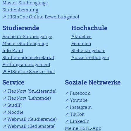
Master-Studiengänge
Studienberatung
HISinOne Online-Bewerbungstool
Studierende
Hochschule
Bachelor-Studiengänge
Aktuelles
Master-Studiengänge
Personen
Info Point
Stellenangebote
Studierendensekretariat
Ausschreibungen
Prüfungsmanagement
HISinOne Service Tool
Soziale Netzwerke
Service
FlexNow (Studierende)
Facebook
FlexNow (Lehrende)
Youtube
StudIP
Instagram
Moodle
TikTok
Webmail (Studierende)
LinkedIn
Webmail (Bedienstete)
Meine HSFL-App