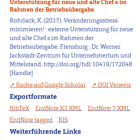
Unterstützung für neue und alte Chef s im
Rahmen der Betriebsübergabe
Rohrlack, K. (2017). Veränderungsstress
minimieren! : externe Unterstützung für neue
und alte Chef s im Rahmen der
Betriebsübergabe. Flensburg : Dr. Werner
Jackstädt-Zentrum für Unternehmertum und
Mittelstand. http://doi.org/hdl:10419/172048
[Handle]
Suche auf Google Scholar
DOI Verweis
Exportformate
BibTeX
EndNote X3 XML
EndNote 7 XML
EndNote tagged
RIS
Weiterführende Links