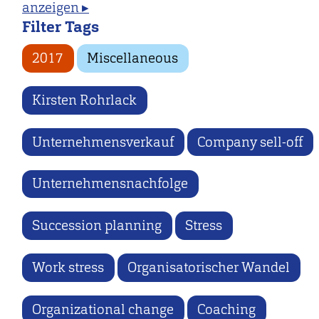
anzeigen ▸
Filter Tags
2017
Miscellaneous
Kirsten Rohrlack
Unternehmensverkauf
Company sell-off
Unternehmensnachfolge
Succession planning
Stress
Work stress
Organisatorischer Wandel
Organizational change
Coaching