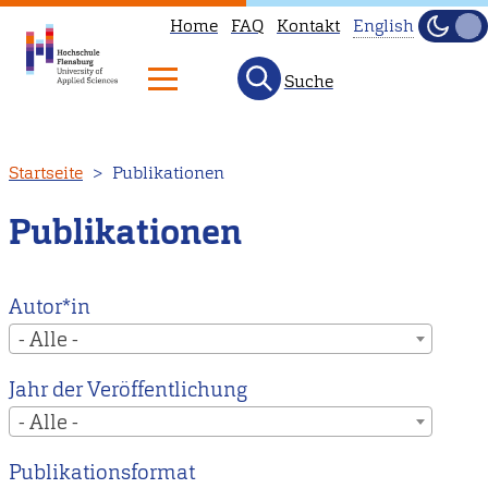
Home
FAQ
Kontakt
English
Dunke
Hell
Suche
This
page
is
Direkt
Startseite
Publikationen
not
zum
available
Inhalt
Publikationen
in
English.
Head
Autor*in
to
- Alle -
our
Jahr der Veröffentlichung
English
- Alle -
main
page
Publikationsformat
instead.