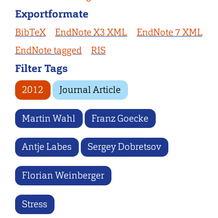
Exportformate
BibTeX
EndNote X3 XML
EndNote 7 XML
EndNote tagged
RIS
Filter Tags
2012
Journal Article
Martin Wahl
Franz Goecke
Antje Labes
Sergey Dobretsov
Florian Weinberger
Stress