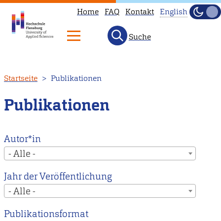
Home
FAQ
Kontakt
English
Dunke
Hell
Suche
This
page
is
Direkt
Startseite
Publikationen
not
zum
available
Inhalt
Publikationen
in
English.
Head
Autor*in
to
- Alle -
our
Jahr der Veröffentlichung
English
- Alle -
main
page
Publikationsformat
instead.