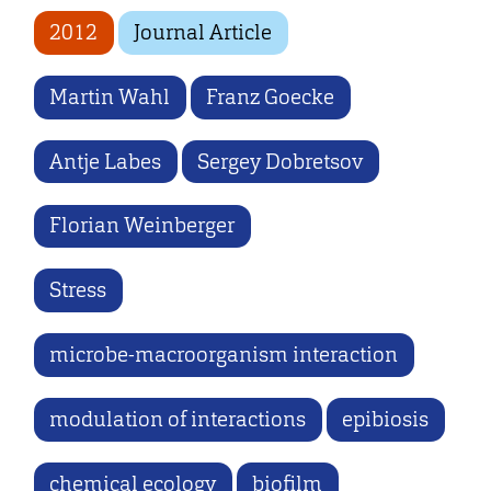
2012
Journal Article
Martin Wahl
Franz Goecke
Antje Labes
Sergey Dobretsov
Florian Weinberger
Stress
microbe-macroorganism interaction
modulation of interactions
epibiosis
chemical ecology
biofilm