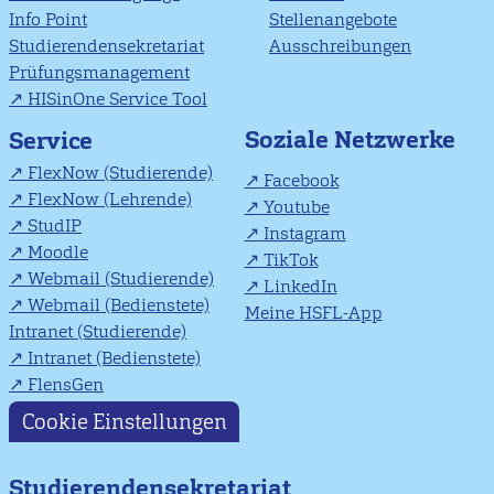
Info Point
Stellenangebote
Studierendensekretariat
Ausschreibungen
Prüfungsmanagement
HISinOne Service Tool
Soziale Netzwerke
Service
FlexNow (Studierende)
Facebook
FlexNow (Lehrende)
Youtube
StudIP
Instagram
Moodle
TikTok
Webmail (Studierende)
LinkedIn
Webmail (Bedienstete)
Meine HSFL-App
Intranet (Studierende)
Intranet (Bedienstete)
FlensGen
Cookie Einstellungen
Studierendensekretariat