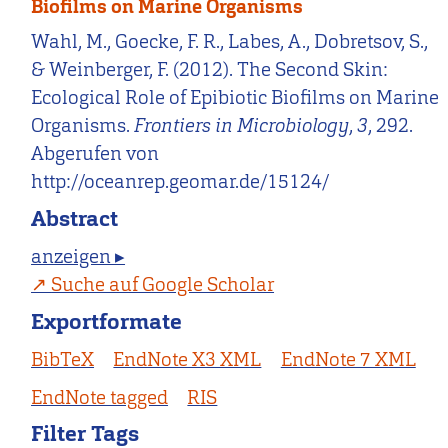
Biofilms on Marine Organisms
Wahl, M., Goecke, F. R., Labes, A., Dobretsov, S.,
& Weinberger, F. (2012). The Second Skin:
Ecological Role of Epibiotic Biofilms on Marine
Organisms.
Frontiers in Microbiology
,
3
, 292.
Abgerufen von
http://oceanrep.geomar.de/15124/
Abstract
anzeigen ▸
Suche auf Google Scholar
Exportformate
BibTeX
EndNote X3 XML
EndNote 7 XML
EndNote tagged
RIS
Filter Tags