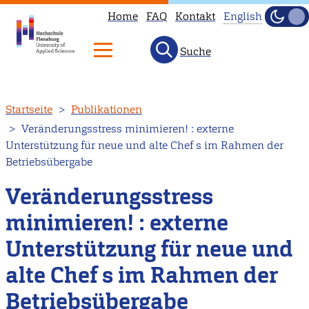
Home
FAQ
Kontakt
English
Dunke
Hell
Suche
This
page
is
Direkt
Startseite
Publikationen
not
zum
Veränderungsstress minimieren! : externe
available
Inhalt
Unterstützung für neue und alte Chef s im Rahmen der
in
Betriebsübergabe
English.
Veränderungsstress
Head
to
minimieren! : externe
our
Unterstützung für neue und
English
main
alte Chef s im Rahmen der
page
Betriebsübergabe
instead.