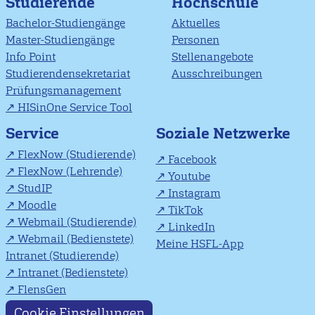
Studierende
Hochschule
Bachelor-Studiengänge
Aktuelles
Master-Studiengänge
Personen
Info Point
Stellenangebote
Studierendensekretariat
Ausschreibungen
Prüfungsmanagement
HISinOne Service Tool
Soziale Netzwerke
Service
FlexNow (Studierende)
Facebook
FlexNow (Lehrende)
Youtube
StudIP
Instagram
Moodle
TikTok
Webmail (Studierende)
LinkedIn
Webmail (Bedienstete)
Meine HSFL-App
Intranet (Studierende)
Intranet (Bedienstete)
FlensGen
Cookie Einstellungen