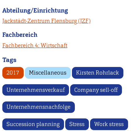
Abteilung/Einrichtung
Jackstädt-Zentrum Flensburg (JZF)
Fachbereich
Fachbereich 4: Wirtschaft
Tags
2017
Miscellaneous
Kirsten Rohrlack
Unternehmensverkauf
Company sell-off
Unternehmensnachfolge
Succession planning
Stress
Work stress