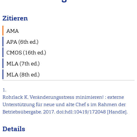
Zitieren
AMA
APA (6th ed.)
CMOS (16th ed.)
MLA (7th ed.)
MLA (8th ed.)
1.
Rohrlack K. Veränderungsstress minimieren! : externe
Unterstützung für neue und alte Chef s im Rahmen der
Betriebsübergabe. 2017. doi:hdl:10419/172048 [Handle].
Details