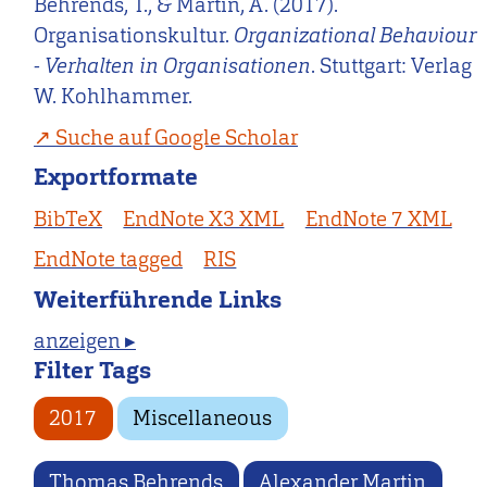
Behrends, T., & Martin, A. (2017).
Organisationskultur.
Organizational Behaviour
- Verhalten in Organisationen
. Stuttgart: Verlag
W. Kohlhammer.
Suche auf Google Scholar
Exportformate
BibTeX
EndNote X3 XML
EndNote 7 XML
EndNote tagged
RIS
Weiterführende Links
anzeigen ▸
Filter Tags
2017
Miscellaneous
Thomas Behrends
Alexander Martin