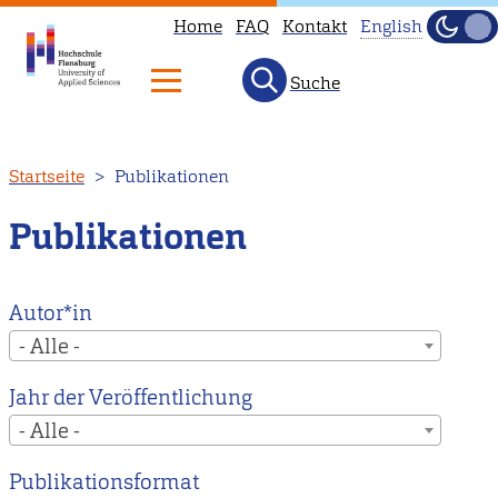
Home
FAQ
Kontakt
English
Dunke
Hell
Suche
This
page
is
Direkt
Startseite
Publikationen
not
zum
available
Inhalt
Publikationen
in
English.
Head
Autor*in
to
- Alle -
our
Jahr der Veröffentlichung
English
- Alle -
main
page
Publikationsformat
instead.