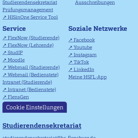
Studierendensekretariat
Ausschreibungen
Prüfungsmanagement
HISinOne Service Tool
Soziale Netzwerke
Service
FlexNow (Studierende)
Facebook
FlexNow (Lehrende)
Youtube
StudIP
Instagram
Moodle
TikTok
Webmail (Studierende)
LinkedIn
Webmail (Bedienstete)
Meine HSFL-App
Intranet (Studierende)
Intranet (Bedienstete)
FlensGen
Cookie Einstellungen
Studierendensekretariat
studierendensekretariat@hs-flensburg.de