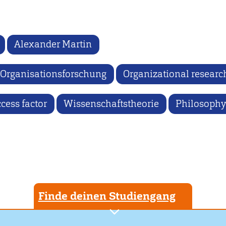
Alexander Martin
Organisationsforschung
Organizational researc
cess factor
Wissenschaftstheorie
Philosophy 
Finde deinen Studiengang