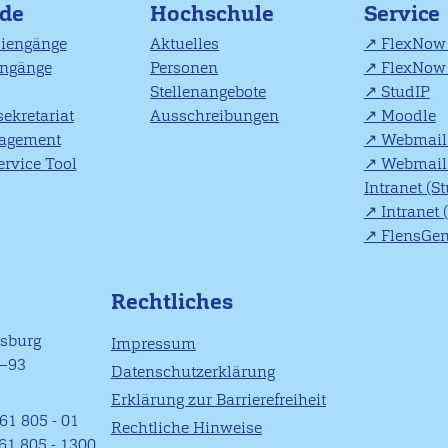
nde
Hochschule
Service
diengänge
Aktuelles
FlexNow 
engänge
Personen
FlexNow 
Stellenangebote
StudIP
ekretariat
Ausschreibungen
Moodle
agement
Webmail 
rvice Tool
Webmail 
Intranet (S
Intranet 
FlensGe
Rechtliches
nsburg
Impressum
1–93
Datenschutzerklärung
Erklärung zur Barrierefreiheit
61 805 - 01
Rechtliche Hinweise
461 805 - 1300