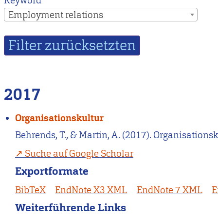
Keyword
Employment relations
2017
Organisationskultur
Behrends, T., & Martin, A. (2017). Organisationsk
Suche auf Google Scholar
Exportformate
BibTeX
EndNote X3 XML
EndNote 7 XML
E
Weiterführende Links