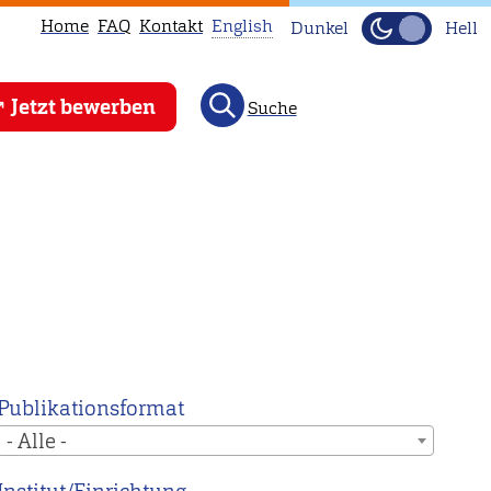
Home
FAQ
Kontakt
English
Dunkel
Hell
This
Jetzt bewerben
Suche
page
is
not
available
in
English.
Head
to
our
English
Publikationsformat
main
- Alle -
page
instead.