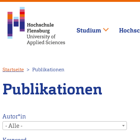
Studium
Hochsc
Direkt
Startseite
Publikationen
zum
Inhalt
Publikationen
Autor*in
- Alle -