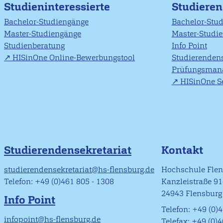
Studieninteressierte
Studiere
Bachelor-Studiengänge
Bachelor-Stu
Master-Studiengänge
Master-Studi
Studienberatung
Info Point
HISinOne Online-Bewerbungstool
Studierendens
Prüfungsman
HISinOne Se
Studierendensekretariat
Kontakt
studierendensekretariat@hs-flensburg.de
Hochschule Fle
Telefon: +49 (0)461 805 - 1308
Kanzleistraße 9
24943 Flensburg
Info Point
Telefon: +49 (0)4
infopoint@hs-flensburg.de
Telefax: +49 (0)