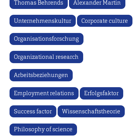
Thomas Behrends
Alexander Martin
Unternehmenskultur
Corporate culture
Organisationsforschung
Organizational research
Arbeitsbeziehungen
Employment relations
Erfolgsfaktor
Success factor
Wissenschaftstheorie
Philosophy of science