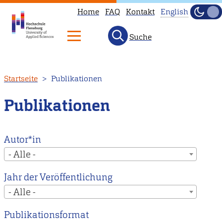
Home
FAQ
Kontakt
English
Dunke
Hell
Suche
This
page
is
Direkt
Startseite
Publikationen
not
zum
available
Inhalt
Publikationen
in
English.
Head
Autor*in
to
- Alle -
our
Jahr der Veröffentlichung
English
- Alle -
main
page
Publikationsformat
instead.