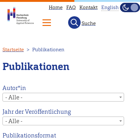
Home
FAQ
Kontakt
English
Dunke
Hell
Suche
This
page
is
Direkt
Startseite
Publikationen
not
zum
available
Inhalt
Publikationen
in
English.
Head
Autor*in
to
- Alle -
our
Jahr der Veröffentlichung
English
- Alle -
main
page
Publikationsformat
instead.