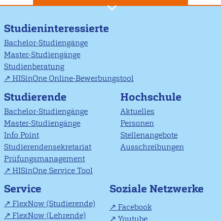
Studieninteressierte
Bachelor-Studiengänge
Master-Studiengänge
Studienberatung
HISinOne Online-Bewerbungstool
Studierende
Hochschule
Bachelor-Studiengänge
Aktuelles
Master-Studiengänge
Personen
Info Point
Stellenangebote
Studierendensekretariat
Ausschreibungen
Prüfungsmanagement
HISinOne Service Tool
Soziale Netzwerke
Service
FlexNow (Studierende)
Facebook
FlexNow (Lehrende)
Youtube