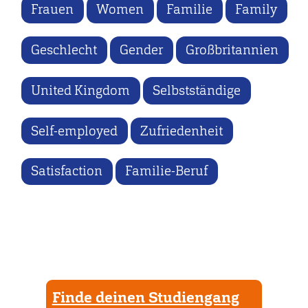
Frauen
Women
Familie
Family
Geschlecht
Gender
Großbritannien
United Kingdom
Selbstständige
Self-employed
Zufriedenheit
Satisfaction
Familie-Beruf
Finde deinen Studiengang