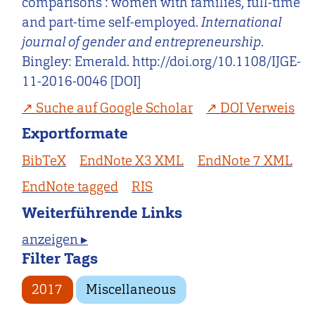
comparisons : women with families, full-time
and part-time self-employed.
International
journal of gender and entrepreneurship
.
Bingley: Emerald. http://doi.org/10.1108/IJGE-
11-2016-0046 [DOI]
Suche auf Google Scholar
DOI Verweis
Exportformate
BibTeX
EndNote X3 XML
EndNote 7 XML
EndNote tagged
RIS
Weiterführende Links
anzeigen ▸
Filter Tags
2017
Miscellaneous