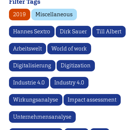
Filter Tags
2019
Miscellaneous
Hannes Sextro
Dirk Sauer
Till Albert
Arbeitswelt
World of work
Digitalisierung
Digitization
Industrie 4.0
Industry 4.0
Wirkungsanalyse
Impact assessment
Unternehmensanalyse