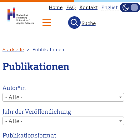
Home
FAQ
Kontakt
English
Dunke
Hell
Suche
This
page
is
Direkt
Startseite
Publikationen
not
zum
available
Inhalt
Publikationen
in
English.
Head
Autor*in
to
- Alle -
our
Jahr der Veröffentlichung
English
- Alle -
main
page
Publikationsformat
instead.