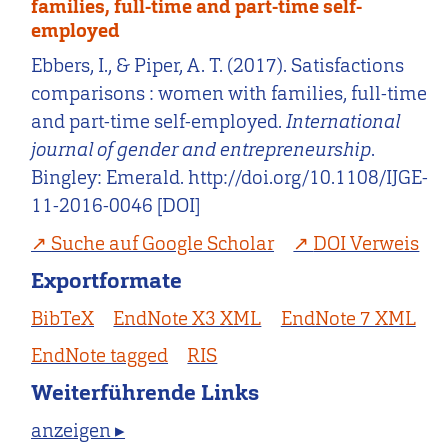
families, full-time and part-time self-
employed
Ebbers, I., & Piper, A. T. (2017). Satisfactions
comparisons : women with families, full-time
and part-time self-employed.
International
journal of gender and entrepreneurship
.
Bingley: Emerald. http://doi.org/10.1108/IJGE-
11-2016-0046 [DOI]
Suche auf Google Scholar
DOI Verweis
Exportformate
BibTeX
EndNote X3 XML
EndNote 7 XML
EndNote tagged
RIS
Weiterführende Links
anzeigen ▸