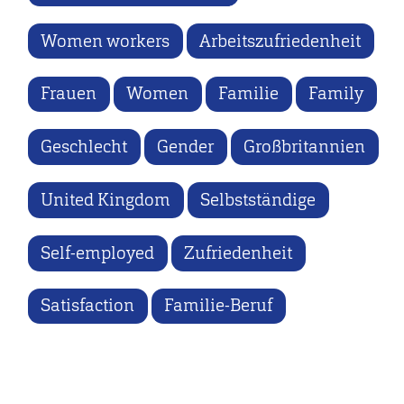
Women workers
Arbeitszufriedenheit
Frauen
Women
Familie
Family
Geschlecht
Gender
Großbritannien
United Kingdom
Selbstständige
Self-employed
Zufriedenheit
Satisfaction
Familie-Beruf