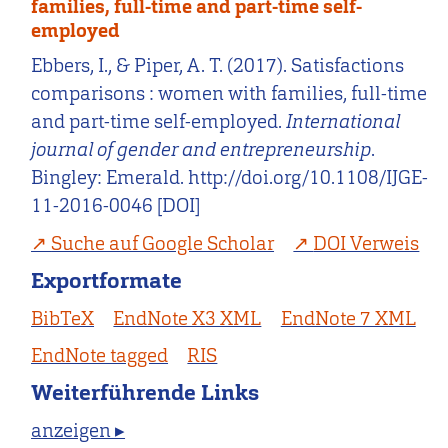
families, full-time and part-time self-
employed
Ebbers, I., & Piper, A. T. (2017). Satisfactions
comparisons : women with families, full-time
and part-time self-employed.
International
journal of gender and entrepreneurship
.
Bingley: Emerald. http://doi.org/10.1108/IJGE-
11-2016-0046 [DOI]
Suche auf Google Scholar
DOI Verweis
Exportformate
BibTeX
EndNote X3 XML
EndNote 7 XML
EndNote tagged
RIS
Weiterführende Links
anzeigen ▸