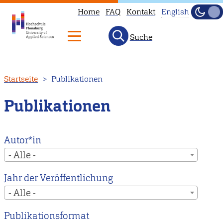
Home
FAQ
Kontakt
English
Dunke
Hell
Suche
This
page
is
Direkt
Startseite
Publikationen
not
zum
available
Inhalt
Publikationen
in
English.
Head
Autor*in
to
- Alle -
our
Jahr der Veröffentlichung
English
- Alle -
main
page
Publikationsformat
instead.