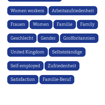
Women workers
Arbeitszufriedenheit
Frauen
Women
Familie
Family
Geschlecht
Gender
Großbritannien
United Kingdom
Selbstständige
Self-employed
Zufriedenheit
Satisfaction
Familie-Beruf