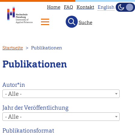
Home
FAQ
Kontakt
English
Dunke
Hell
Suche
This
page
is
Direkt
Startseite
Publikationen
not
zum
available
Inhalt
Publikationen
in
English.
Head
Autor*in
to
- Alle -
our
Jahr der Veröffentlichung
English
- Alle -
main
page
Publikationsformat
instead.