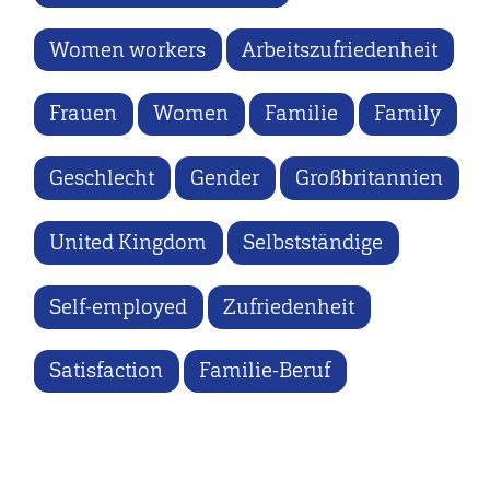
Women workers
Arbeitszufriedenheit
Frauen
Women
Familie
Family
Geschlecht
Gender
Großbritannien
United Kingdom
Selbstständige
Self-employed
Zufriedenheit
Satisfaction
Familie-Beruf