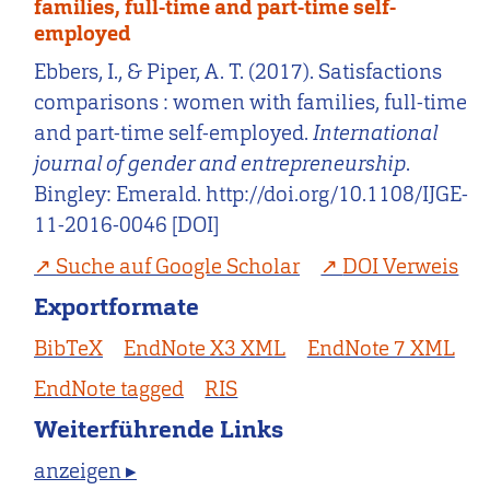
families, full-time and part-time self-
employed
Ebbers, I., & Piper, A. T. (2017). Satisfactions
comparisons : women with families, full-time
and part-time self-employed.
International
journal of gender and entrepreneurship
.
Bingley: Emerald. http://doi.org/10.1108/IJGE-
11-2016-0046 [DOI]
Suche auf Google Scholar
DOI Verweis
Exportformate
BibTeX
EndNote X3 XML
EndNote 7 XML
EndNote tagged
RIS
Weiterführende Links
anzeigen ▸