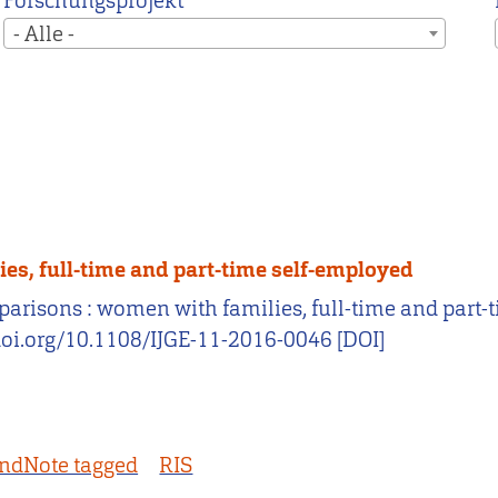
Forschungsprojekt
- Alle -
es, full-time and part-time self-employed
comparisons : women with families, full-time and part
/doi.org/10.1108/IJGE-11-2016-0046 [DOI]
ndNote tagged
RIS