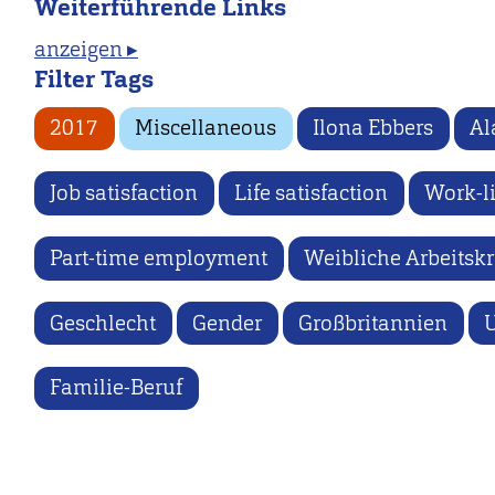
Weiterführende Links
anzeigen ▸
Filter Tags
2017
Miscellaneous
Ilona Ebbers
Al
Job satisfaction
Life satisfaction
Work-l
Part-time employment
Weibliche Arbeitskr
Geschlecht
Gender
Großbritannien
Familie-Beruf