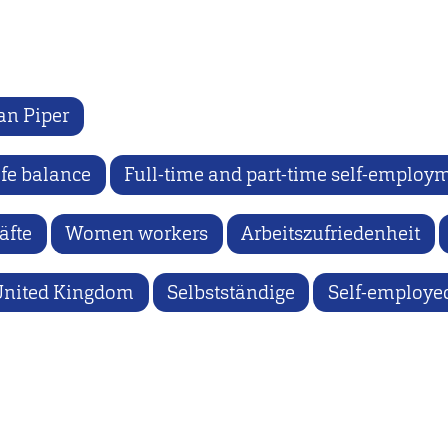
an Piper
ife balance
Full-time and part-time self-emplo
äfte
Women workers
Arbeitszufriedenheit
United Kingdom
Selbstständige
Self-employe