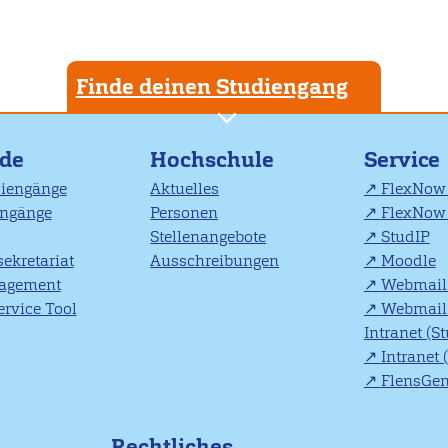
Finde deinen Studiengang
nde
Hochschule
Service
diengänge
Aktuelles
FlexNow 
engänge
Personen
FlexNow 
Stellenangebote
StudIP
ekretariat
Ausschreibungen
Moodle
agement
Webmail 
rvice Tool
Webmail 
Intranet (S
Intranet 
FlensGe
Rechtliches