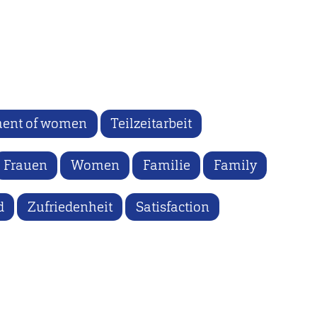
yment of women
Teilzeitarbeit
Frauen
Women
Familie
Family
d
Zufriedenheit
Satisfaction