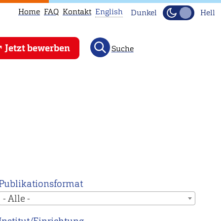
Home
FAQ
Kontakt
English
Dunkel
Hell
This
Jetzt bewerben
Suche
page
is
not
available
in
English.
Head
to
our
English
Publikationsformat
main
- Alle -
page
instead.