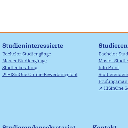
Studieninteressierte
Studiere
Bachelor-Studiengänge
Bachelor-Stu
Master-Studiengänge
Master-Studi
Studienberatung
Info Point
HISinOne Online-Bewerbungstool
Studierendens
Prüfungsman
HISinOne Se
Studierendensekretariat
Kontakt