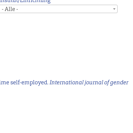
Institut/Einrichtung
- Alle -
-time self-employed.
International journal of gender