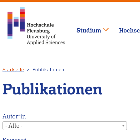
Studium
Hochsc
Direkt
Startseite
Publikationen
zum
Inhalt
Publikationen
Autor*in
- Alle -