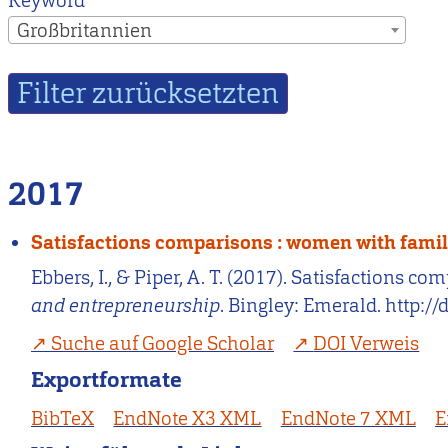
Keyword
Großbritannien
2017
Satisfactions comparisons : women with famili
Ebbers, I., & Piper, A. T. (2017). Satisfactions 
and entrepreneurship
. Bingley: Emerald. http:/
Suche auf Google Scholar
DOI Verweis
Exportformate
BibTeX
EndNote X3 XML
EndNote 7 XML
E