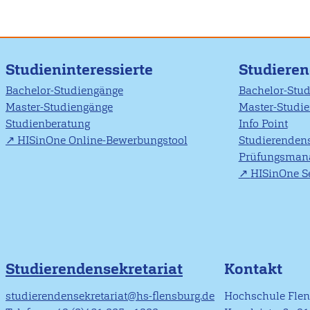
Studieninteressierte
Studiere
Bachelor-Studiengänge
Bachelor-Stu
Master-Studiengänge
Master-Studi
Studienberatung
Info Point
HISinOne Online-Bewerbungstool
Studierendens
Prüfungsman
HISinOne Se
Studierendensekretariat
Kontakt
studierendensekretariat@hs-flensburg.de
Hochschule Fle