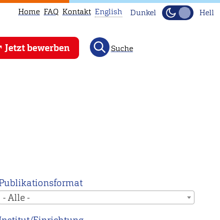
Home
FAQ
Kontakt
English
Dunkel
Hell
This
Jetzt bewerben
Suche
page
is
not
available
in
English.
Head
to
our
English
Publikationsformat
main
- Alle -
page
instead.