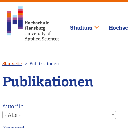
Studium
Hochsc
Direkt
Startseite
Publikationen
zum
Inhalt
Publikationen
Autor*in
- Alle -