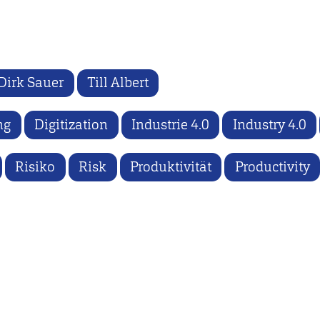
Dirk Sauer
Till Albert
ng
Digitization
Industrie 4.0
Industry 4.0
Risiko
Risk
Produktivität
Productivity