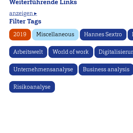
Weiterführende Links
anzeigen ▸
Filter Tags
2019
Miscellaneous
Hannes Sextro
Arbeitswelt
World of work
Digitalisieru
Unternehmensanalyse
Business analysis
Risikoanalyse