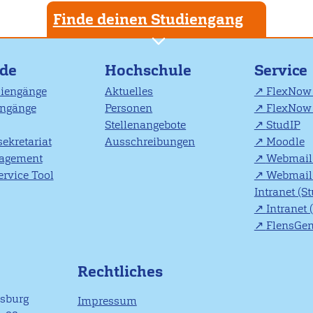
Finde deinen Studiengang
nde
Hochschule
Service
diengänge
Aktuelles
FlexNow 
engänge
Personen
FlexNow 
Stellenangebote
StudIP
ekretariat
Ausschreibungen
Moodle
agement
Webmail 
rvice Tool
Webmail 
Intranet (S
Intranet 
FlensGe
Rechtliches
nsburg
Impressum