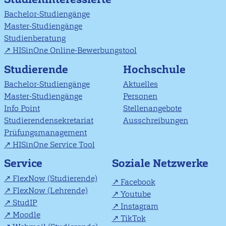
Bachelor-Studiengänge
Master-Studiengänge
Studienberatung
HISinOne Online-Bewerbungstool
Studierende
Hochschule
Bachelor-Studiengänge
Aktuelles
Master-Studiengänge
Personen
Info Point
Stellenangebote
Studierendensekretariat
Ausschreibungen
Prüfungsmanagement
HISinOne Service Tool
Soziale Netzwerke
Service
FlexNow (Studierende)
Facebook
FlexNow (Lehrende)
Youtube
StudIP
Instagram
Moodle
TikTok