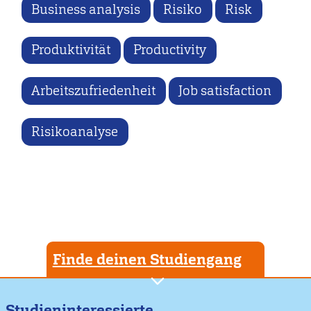
Business analysis
Risiko
Risk
Produktivität
Productivity
Arbeitszufriedenheit
Job satisfaction
Risikoanalyse
Finde deinen Studiengang
Studieninteressierte