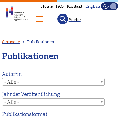
Home
FAQ
Kontakt
English
Dunke
Hell
Suche
This
page
is
Direkt
Startseite
Publikationen
not
zum
available
Inhalt
Publikationen
in
English.
Head
Autor*in
to
- Alle -
our
Jahr der Veröffentlichung
English
- Alle -
main
page
Publikationsformat
instead.