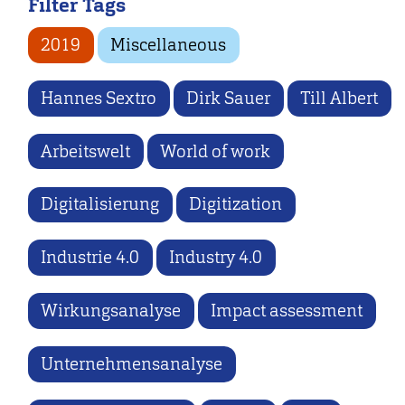
Filter Tags
2019
Miscellaneous
Hannes Sextro
Dirk Sauer
Till Albert
Arbeitswelt
World of work
Digitalisierung
Digitization
Industrie 4.0
Industry 4.0
Wirkungsanalyse
Impact assessment
Unternehmensanalyse