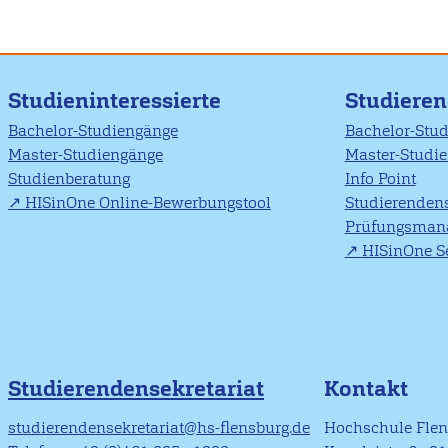
Studieninteressierte
Studiere
Bachelor-Studiengänge
Bachelor-Stu
Master-Studiengänge
Master-Studi
Studienberatung
Info Point
HISinOne Online-Bewerbungstool
Studierendens
Prüfungsman
HISinOne Se
Studierendensekretariat
Kontakt
studierendensekretariat@hs-flensburg.de
Hochschule Fle