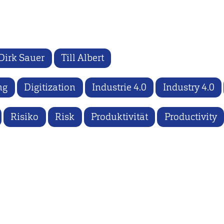
Dirk Sauer
Till Albert
ng
Digitization
Industrie 4.0
Industry 4.0
Risiko
Risk
Produktivität
Productivity