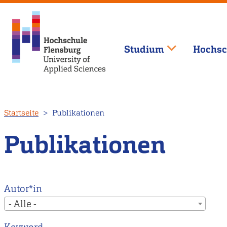
Studium
Hochsc
Direkt
Startseite
Publikationen
zum
Inhalt
Publikationen
Autor*in
- Alle -