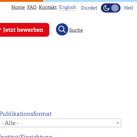
Home
FAQ
Kontakt
English
Dunkel
Hell
This
Jetzt bewerben
Suche
page
is
not
available
in
English.
Head
to
our
English
Publikationsformat
main
- Alle -
page
instead.