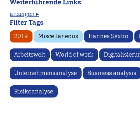
Weiterführende Links
anzeigen ▸
Filter Tags
2019
Miscellaneous
Hannes Sextro
Arbeitswelt
World of work
Digitalisieru
Unternehmensanalyse
Business analysis
Risikoanalyse