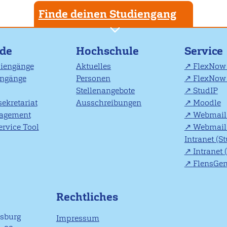
Finde deinen Studiengang
nde
Hochschule
Service
diengänge
Aktuelles
FlexNow 
engänge
Personen
FlexNow 
Stellenangebote
StudIP
ekretariat
Ausschreibungen
Moodle
agement
Webmail 
rvice Tool
Webmail 
Intranet (S
Intranet 
FlensGe
Rechtliches
nsburg
Impressum