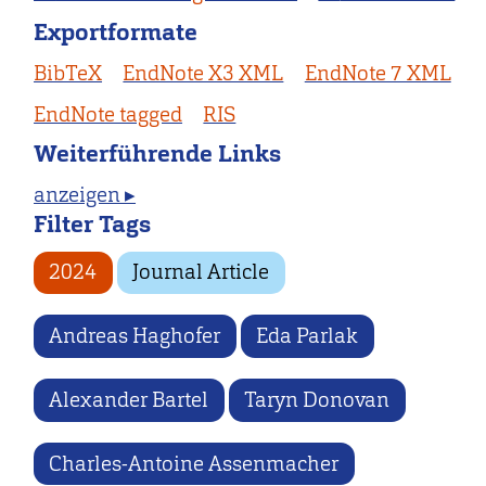
Exportformate
BibTeX
EndNote X3 XML
EndNote 7 XML
EndNote tagged
RIS
Weiterführende Links
anzeigen ▸
Filter Tags
2024
Journal Article
Andreas Haghofer
Eda Parlak
Alexander Bartel
Taryn Donovan
Charles-Antoine Assenmacher