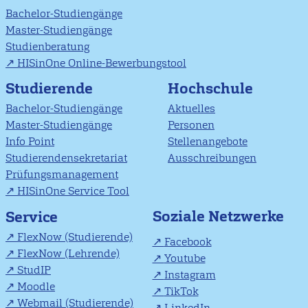
Bachelor-Studiengänge
Master-Studiengänge
Studienberatung
HISinOne Online-Bewerbungstool
Studierende
Hochschule
Bachelor-Studiengänge
Aktuelles
Master-Studiengänge
Personen
Info Point
Stellenangebote
Studierendensekretariat
Ausschreibungen
Prüfungsmanagement
HISinOne Service Tool
Soziale Netzwerke
Service
FlexNow (Studierende)
Facebook
FlexNow (Lehrende)
Youtube
StudIP
Instagram
Moodle
TikTok
Webmail (Studierende)
LinkedIn