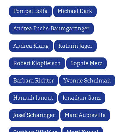
Pompei Bolfa
Michael Dark
Andrea Fuchs-Baumgartinger
Andrea Klang
Kathrin Jäger
Robert Klopfleisch
Sophie Merz
Barbara Richter
Yvonne Schulman
Hannah Janout
Jonathan Ganz
Josef Scharinger
Marc Aubreville