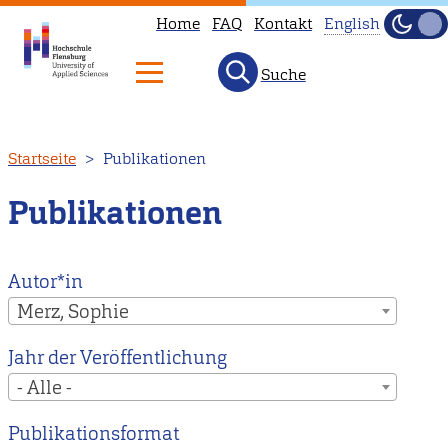
Home
FAQ
Kontakt
English
Dunke
Hell
Suche
This
page
is
Direkt
Startseite
Publikationen
not
zum
available
Inhalt
Publikationen
in
English.
Head
Autor*in
to
Merz, Sophie
our
Jahr der Veröffentlichung
English
- Alle -
main
page
Publikationsformat
instead.