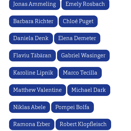
Jonas Ammeling
Emely Rosbach
Barbara Richter
Chloé Puget
Daniela Denk
Elena Demeter
Flaviu Tăbăran
Gabriel Wasinger
Karoline Lipnik
Marco Tecilla
Matthew Valentine
Michael Dark
Niklas Abele
Pompei Bolfa
Ramona Erber
Robert Klopfleisch