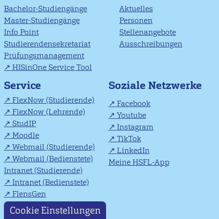
Bachelor-Studiengänge
Aktuelles
Master-Studiengänge
Personen
Info Point
Stellenangebote
Studierendensekretariat
Ausschreibungen
Prüfungsmanagement
HISinOne Service Tool
Soziale Netzwerke
Service
FlexNow (Studierende)
Facebook
FlexNow (Lehrende)
Youtube
StudIP
Instagram
Moodle
TikTok
Webmail (Studierende)
LinkedIn
Webmail (Bedienstete)
Meine HSFL-App
Intranet (Studierende)
Intranet (Bedienstete)
FlensGen
Cookie Einstellungen