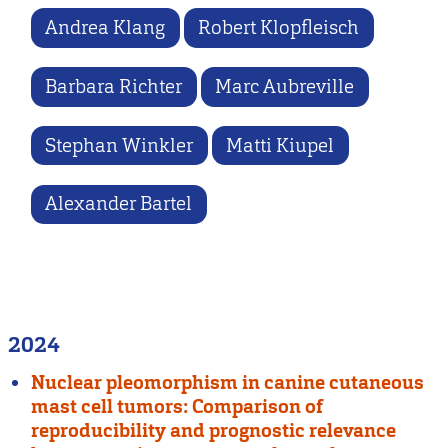
Andrea Klang
Robert Klopfleisch
Barbara Richter
Marc Aubreville
Stephan Winkler
Matti Kiupel
Alexander Bartel
2024
Nuclear pleomorphism in canine cutaneous
mast cell tumors: Comparison of
reproducibility and prognostic relevance