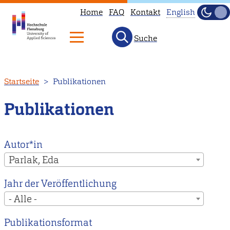
Home
FAQ
Kontakt
English
Dunke
Hell
Suche
This
page
is
Direkt
Startseite
Publikationen
not
zum
available
Inhalt
Publikationen
in
English.
Head
Autor*in
to
Parlak, Eda
our
Jahr der Veröffentlichung
English
- Alle -
main
page
Publikationsformat
instead.