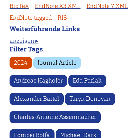
BibTeX
EndNote X3 XML
EndNote 7 XML
EndNote tagged
RIS
Weiterführende Links
anzeigen ▸
Filter Tags
2024
Journal Article
Andreas Haghofer
Eda Parlak
Alexander Bartel
Taryn Donovan
Charles-Antoine Assenmacher
Pompei Bolfa
Michael Dark