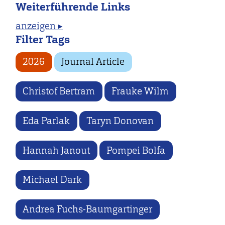
Weiterführende Links
anzeigen ▸
Filter Tags
2026
Journal Article
Christof Bertram
Frauke Wilm
Eda Parlak
Taryn Donovan
Hannah Janout
Pompei Bolfa
Michael Dark
Andrea Fuchs-Baumgartinger