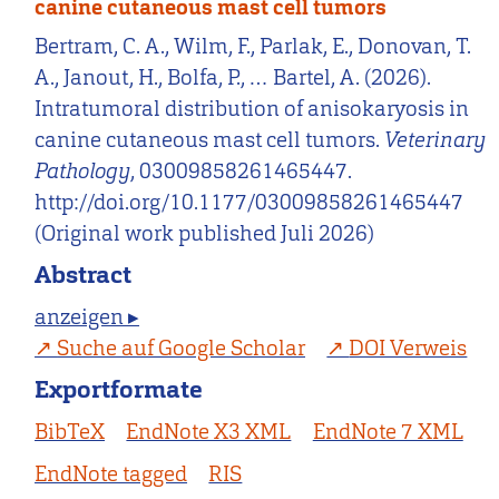
canine cutaneous mast cell tumors
Bertram, C. A., Wilm, F., Parlak, E., Donovan, T.
A., Janout, H., Bolfa, P., … Bartel, A. (2026).
Intratumoral distribution of anisokaryosis in
canine cutaneous mast cell tumors.
Veterinary
Pathology
, 03009858261465447.
http://doi.org/10.1177/03009858261465447
(Original work published Juli 2026)
Abstract
anzeigen ▸
Suche auf Google Scholar
DOI Verweis
Exportformate
BibTeX
EndNote X3 XML
EndNote 7 XML
EndNote tagged
RIS