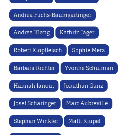
Andrea Fuchs-Baumgartinger
Andrea Klang
Kathrin Jäger
Robert Klopfleisch
Sophie Merz
Barbara Richter
Yvonne Schulman
Hannah Janout
Jonathan Ganz
Josef Scharinger
Marc Aubreville
Stephan Winkler
Matti Kiupel