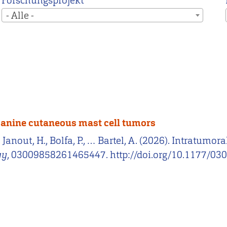
Forschungsprojekt
- Alle -
 canine cutaneous mast cell tumors
., Janout, H., Bolfa, P., … Bartel, A. (2026). Intratumo
gy
, 03009858261465447. http://doi.org/10.1177/03