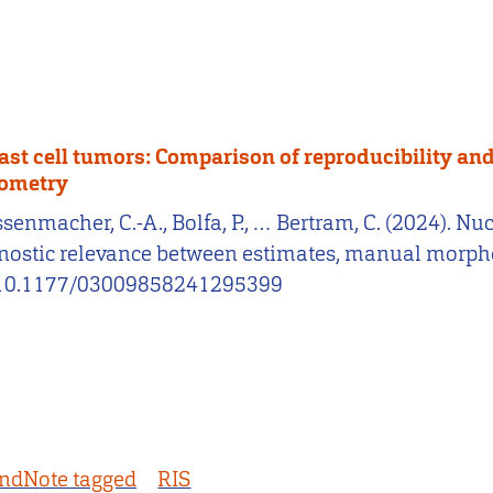
t cell tumors: Comparison of reproducibility and
hometry
, Assenmacher, C.-A., Bolfa, P., … Bertram, C. (2024)
gnostic relevance between estimates, manual morp
g/10.1177/03009858241295399
ndNote tagged
RIS