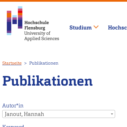
Studium
Hochsc
Direkt
Startseite
Publikationen
zum
Inhalt
Publikationen
Autor*in
Janout, Hannah