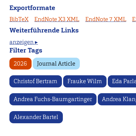
Exportformate
BibTeX
EndNote X3 XML
EndNote 7 XML
E
Weiterführende Links
anzeigen ▸
Filter Tags
2026
Journal Article
Christof Bertram
Frauke Wilm
Eda Parl
Andrea Fuchs-Baumgartinger
Andrea Klan
Alexander Bartel