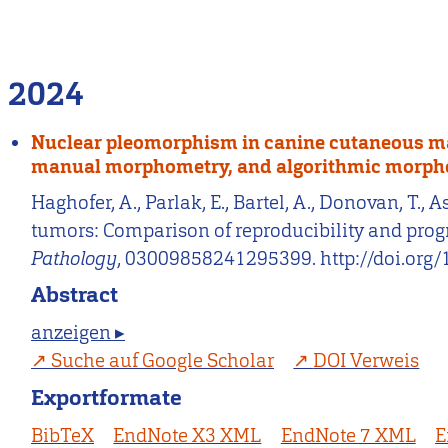
2024
Nuclear pleomorphism in canine cutaneous mas
manual morphometry, and algorithmic morp
Haghofer, A., Parlak, E., Bartel, A., Donovan, T.
tumors: Comparison of reproducibility and pro
Pathology
, 03009858241295399. http://doi.or
Abstract
anzeigen ▸
Suche auf Google Scholar
DOI Verweis
Exportformate
BibTeX
EndNote X3 XML
EndNote 7 XML
E