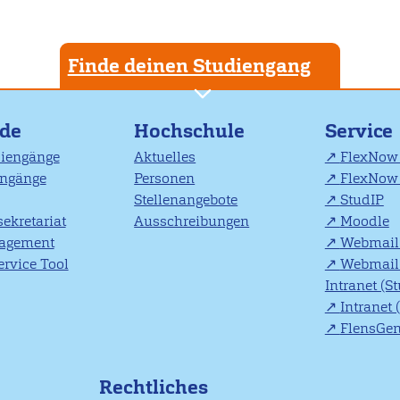
Finde deinen Studiengang
nde
Hochschule
Service
diengänge
Aktuelles
FlexNow 
engänge
Personen
FlexNow 
Stellenangebote
StudIP
ekretariat
Ausschreibungen
Moodle
agement
Webmail 
rvice Tool
Webmail 
Intranet (S
Intranet 
FlensGe
Rechtliches