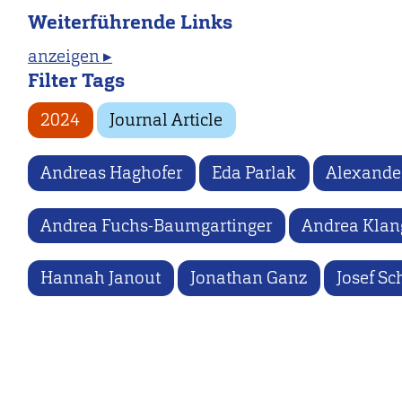
Weiterführende Links
anzeigen ▸
Filter Tags
2024
Journal Article
Andreas Haghofer
Eda Parlak
Alexander
Andrea Fuchs-Baumgartinger
Andrea Klan
Hannah Janout
Jonathan Ganz
Josef Sc