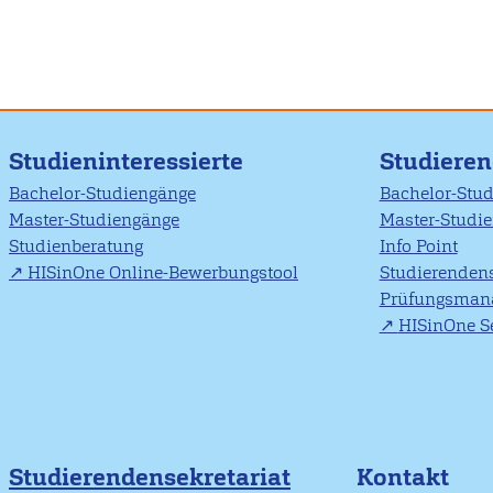
Studieninteressierte
Studiere
Bachelor-Studiengänge
Bachelor-Stu
Master-Studiengänge
Master-Studi
Studienberatung
Info Point
HISinOne Online-Bewerbungstool
Studierendens
Prüfungsman
HISinOne Se
Studierendensekretariat
Kontakt