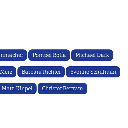
senmacher
Pompei Bolfa
Michael Dark
 Merz
Barbara Richter
Yvonne Schulman
Matti Kiupel
Christof Bertram