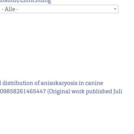
Institut/Einrichtung
- Alle -
ral distribution of anisokaryosis in canine
009858261465447 (Original work published Juli