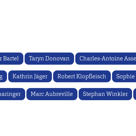
 Bartel
Taryn Donovan
Charles-Antoine As
g
Kathrin Jäger
Robert Klopfleisch
Sophie
haringer
Marc Aubreville
Stephan Winkler