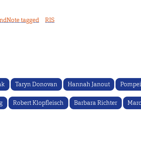
ndNote tagged
RIS
ak
Taryn Donovan
Hannah Janout
Pompei
g
Robert Klopfleisch
Barbara Richter
Marc