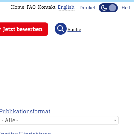
Home
FAQ
Kontakt
English
Dunkel
Hell
This
Jetzt bewerben
Suche
page
is
not
available
in
English.
Head
to
our
English
Publikationsformat
main
- Alle -
page
instead.