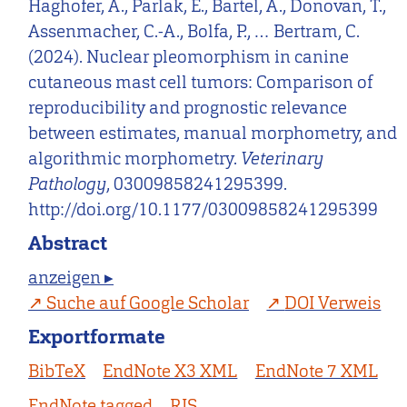
Haghofer, A., Parlak, E., Bartel, A., Donovan, T.,
Assenmacher, C.-A., Bolfa, P., … Bertram, C.
(2024). Nuclear pleomorphism in canine
cutaneous mast cell tumors: Comparison of
reproducibility and prognostic relevance
between estimates, manual morphometry, and
algorithmic morphometry.
Veterinary
Pathology
, 03009858241295399.
http://doi.org/10.1177/03009858241295399
Abstract
anzeigen ▸
Suche auf Google Scholar
DOI Verweis
Exportformate
BibTeX
EndNote X3 XML
EndNote 7 XML
EndNote tagged
RIS