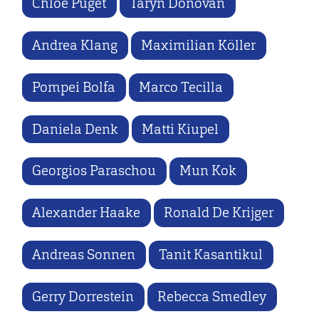
Chloé Puget
Taryn Donovan
Andrea Klang
Maximilian Köller
Pompei Bolfa
Marco Tecilla
Daniela Denk
Matti Kiupel
Georgios Paraschou
Mun Kok
Alexander Haake
Ronald De Krijger
Andreas Sonnen
Tanit Kasantikul
Gerry Dorrestein
Rebecca Smedley