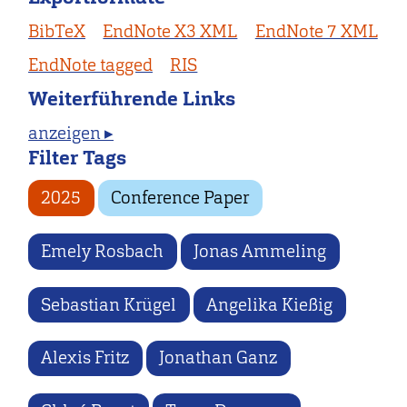
BibTeX
EndNote X3 XML
EndNote 7 XML
EndNote tagged
RIS
Weiterführende Links
anzeigen ▸
Filter Tags
2025
Conference Paper
Emely Rosbach
Jonas Ammeling
Sebastian Krügel
Angelika Kießig
Alexis Fritz
Jonathan Ganz