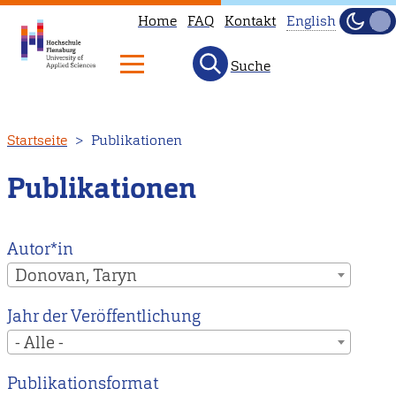
Home
FAQ
Kontakt
English
Dunke
Hell
Suche
This
page
is
Direkt
Startseite
Publikationen
not
zum
available
Inhalt
Publikationen
in
English.
Head
Autor*in
to
Donovan, Taryn
our
Jahr der Veröffentlichung
English
- Alle -
main
page
Publikationsformat
instead.