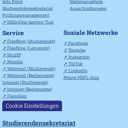
Info Point
Stellenangebote
Studierendensekretariat
Ausschreibungen
Prüfungsmanagement
HISinOne Service Tool
Soziale Netzwerke
Service
FlexNow (Studierende)
Facebook
FlexNow (Lehrende)
Youtube
StudIP
Instagram
Moodle
TikTok
Webmail (Studierende)
LinkedIn
Webmail (Bedienstete)
Meine HSFL-App
Intranet (Studierende)
Intranet (Bedienstete)
FlensGen
Cookie Einstellungen
Studierendensekretariat