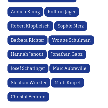
Andrea Klang
Kathrin Jäger
Robert Klopfleisch
Sophie Merz
Barbara Richter
Yvonne Schulman
Hannah Janout
Jonathan Ganz
Josef Scharinger
Marc Aubreville
Stephan Winkler
Matti Kiupel
Christof Bertram