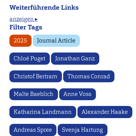
Weiterführende Links
anzeigen ▸
Filter Tags
2025
Journal Article
Chloé Puget
Jonathan Ganz
Christof Bertram
Thomas Conrad
Malte Baeblich
Anne Voss
Katharina Landmann
Alexander Haake
Andreas Spree
Svenja Hartung