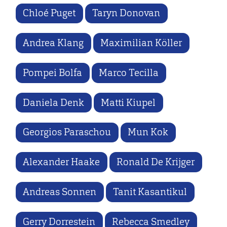
Chloé Puget
Taryn Donovan
Andrea Klang
Maximilian Köller
Pompei Bolfa
Marco Tecilla
Daniela Denk
Matti Kiupel
Georgios Paraschou
Mun Kok
Alexander Haake
Ronald De Krijger
Andreas Sonnen
Tanit Kasantikul
Gerry Dorrestein
Rebecca Smedley