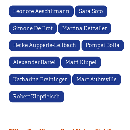
Leonore Aeschlimann
Sara Soto
Simone De Brot
Martina Dettwiler
Heike Aupperle-Lellbach
Pompei Bolfa
Alexander Bartel
Matti Kiupel
Katharina Breininger
Marc Aubreville
Robert Klopfleisch