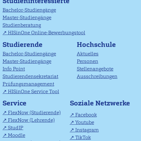
Studieninteressierte
Bachelor-Studiengänge
Master-Studiengänge
Studienberatung
HISinOne Online-Bewerbungstool
Studierende
Hochschule
Bachelor-Studiengänge
Aktuelles
Master-Studiengänge
Personen
Info Point
Stellenangebote
Studierendensekretariat
Ausschreibungen
Prüfungsmanagement
HISinOne Service Tool
Soziale Netzwerke
Service
FlexNow (Studierende)
Facebook
FlexNow (Lehrende)
Youtube
StudIP
Instagram
Moodle
TikTok