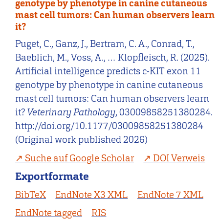
genotype by phenotype in canine cutaneous
mast cell tumors: Can human observers learn
it?
Puget, C., Ganz, J., Bertram, C. A., Conrad, T.,
Baeblich, M., Voss, A., … Klopfleisch, R. (2025).
Artificial intelligence predicts c-KIT exon 11
genotype by phenotype in canine cutaneous
mast cell tumors: Can human observers learn
it?
Veterinary Pathology
, 03009858251380284.
http://doi.org/10.1177/03009858251380284
(Original work published 2026)
Suche auf Google Scholar
DOI Verweis
Exportformate
BibTeX
EndNote X3 XML
EndNote 7 XML
EndNote tagged
RIS