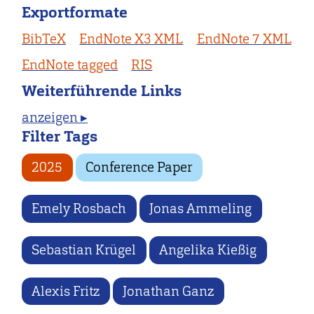
Exportformate
BibTeX
EndNote X3 XML
EndNote 7 XML
EndNote tagged
RIS
Weiterführende Links
anzeigen ▸
Filter Tags
2025
Conference Paper
Emely Rosbach
Jonas Ammeling
Sebastian Krügel
Angelika Kießig
Alexis Fritz
Jonathan Ganz