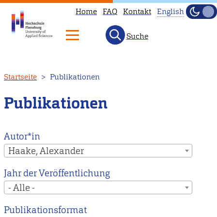
Home
FAQ
Kontakt
English
Dunke
Hell
Suche
This
page
is
Direkt
Startseite
Publikationen
not
zum
available
Inhalt
Publikationen
in
English.
Head
Autor*in
to
Haake, Alexander
our
Jahr der Veröffentlichung
English
- Alle -
main
page
Publikationsformat
instead.