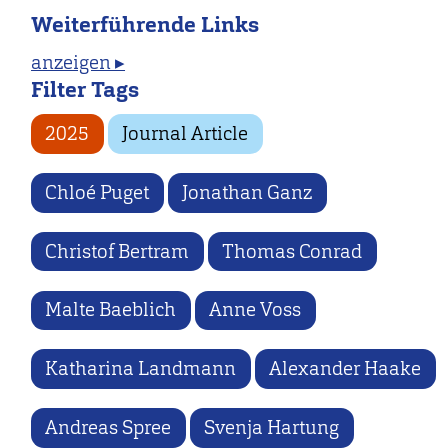
Weiterführende Links
anzeigen ▸
Filter Tags
2025
Journal Article
Chloé Puget
Jonathan Ganz
Christof Bertram
Thomas Conrad
Malte Baeblich
Anne Voss
Katharina Landmann
Alexander Haake
Andreas Spree
Svenja Hartung