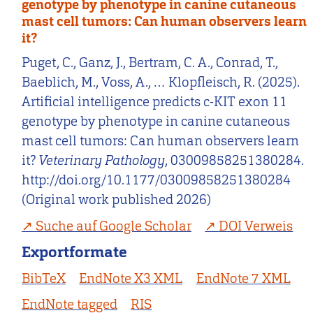
genotype by phenotype in canine cutaneous
mast cell tumors: Can human observers learn
it?
Puget, C., Ganz, J., Bertram, C. A., Conrad, T.,
Baeblich, M., Voss, A., … Klopfleisch, R. (2025).
Artificial intelligence predicts c-KIT exon 11
genotype by phenotype in canine cutaneous
mast cell tumors: Can human observers learn
it?
Veterinary Pathology
, 03009858251380284.
http://doi.org/10.1177/03009858251380284
(Original work published 2026)
Suche auf Google Scholar
DOI Verweis
Exportformate
BibTeX
EndNote X3 XML
EndNote 7 XML
EndNote tagged
RIS