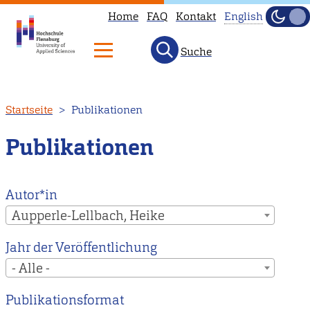
Home
FAQ
Kontakt
English
Dunke
Hell
Suche
This
page
is
Direkt
Startseite
Publikationen
not
zum
available
Inhalt
Publikationen
in
English.
Head
Autor*in
to
Aupperle-Lellbach, Heike
our
Jahr der Veröffentlichung
English
- Alle -
main
page
Publikationsformat
instead.