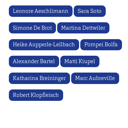
Leonore Aeschlimann
Sara Soto
Simone De Brot
Martina Dettwiler
Heike Aupperle-Lellbach
Pompei Bolfa
Alexander Bartel
Matti Kiupel
Katharina Breininger
Marc Aubreville
Robert Klopfleisch