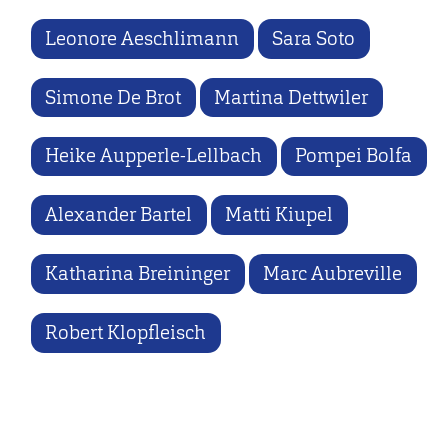
Leonore Aeschlimann
Sara Soto
Simone De Brot
Martina Dettwiler
Heike Aupperle-Lellbach
Pompei Bolfa
Alexander Bartel
Matti Kiupel
Katharina Breininger
Marc Aubreville
Robert Klopfleisch