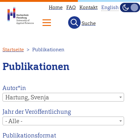
Home
FAQ
Kontakt
English
Dunke
Hell
Suche
This
page
is
Direkt
Startseite
Publikationen
not
zum
available
Inhalt
Publikationen
in
English.
Head
Autor*in
to
Hartung, Svenja
our
Jahr der Veröffentlichung
English
- Alle -
main
page
Publikationsformat
instead.