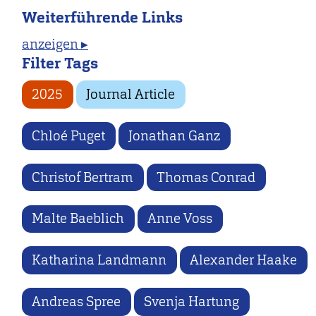
Weiterführende Links
anzeigen ▸
Filter Tags
2025
Journal Article
Chloé Puget
Jonathan Ganz
Christof Bertram
Thomas Conrad
Malte Baeblich
Anne Voss
Katharina Landmann
Alexander Haake
Andreas Spree
Svenja Hartung