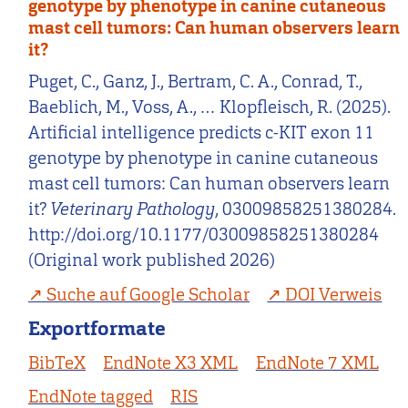
genotype by phenotype in canine cutaneous
mast cell tumors: Can human observers learn
it?
Puget, C., Ganz, J., Bertram, C. A., Conrad, T.,
Baeblich, M., Voss, A., … Klopfleisch, R. (2025).
Artificial intelligence predicts c-KIT exon 11
genotype by phenotype in canine cutaneous
mast cell tumors: Can human observers learn
it?
Veterinary Pathology
, 03009858251380284.
http://doi.org/10.1177/03009858251380284
(Original work published 2026)
Suche auf Google Scholar
DOI Verweis
Exportformate
BibTeX
EndNote X3 XML
EndNote 7 XML
EndNote tagged
RIS