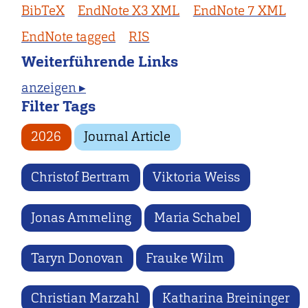
BibTeX
EndNote X3 XML
EndNote 7 XML
EndNote tagged
RIS
Weiterführende Links
anzeigen ▸
Filter Tags
2026
Journal Article
Christof Bertram
Viktoria Weiss
Jonas Ammeling
Maria Schabel
Taryn Donovan
Frauke Wilm
Christian Marzahl
Katharina Breininger