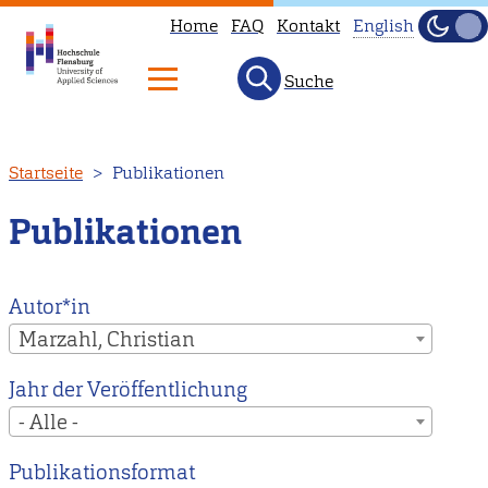
Home
FAQ
Kontakt
English
Dunke
Hell
Suche
This
page
is
Direkt
Startseite
Publikationen
not
zum
available
Inhalt
Publikationen
in
English.
Head
Autor*in
to
Marzahl, Christian
our
Jahr der Veröffentlichung
English
- Alle -
main
page
Publikationsformat
instead.