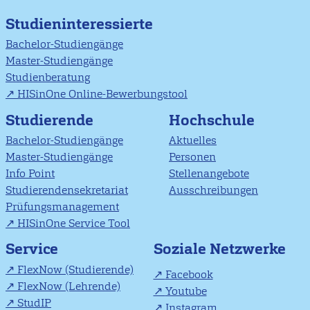
Studieninteressierte
Bachelor-Studiengänge
Master-Studiengänge
Studienberatung
HISinOne Online-Bewerbungstool
Studierende
Hochschule
Bachelor-Studiengänge
Aktuelles
Master-Studiengänge
Personen
Info Point
Stellenangebote
Studierendensekretariat
Ausschreibungen
Prüfungsmanagement
HISinOne Service Tool
Soziale Netzwerke
Service
FlexNow (Studierende)
Facebook
FlexNow (Lehrende)
Youtube
StudIP
Instagram