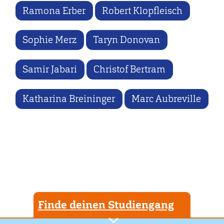
Ramona Erber
Robert Klopfleisch
Sophie Merz
Taryn Donovan
Samir Jabari
Christof Bertram
Katharina Breininger
Marc Aubreville
Finde deinen Studiengang