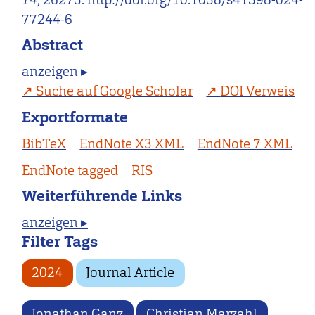
77244-6
Abstract
anzeigen ▸
Suche auf Google Scholar
DOI Verweis
Exportformate
BibTeX
EndNote X3 XML
EndNote 7 XML
EndNote tagged
RIS
Weiterführende Links
anzeigen ▸
Filter Tags
2024
Journal Article
Jonathan Ganz
Christian Marzahl