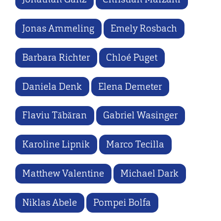
Jonas Ammeling
Emely Rosbach
Barbara Richter
Chloé Puget
Daniela Denk
Elena Demeter
Flaviu Tăbăran
Gabriel Wasinger
Karoline Lipnik
Marco Tecilla
Matthew Valentine
Michael Dark
Niklas Abele
Pompei Bolfa