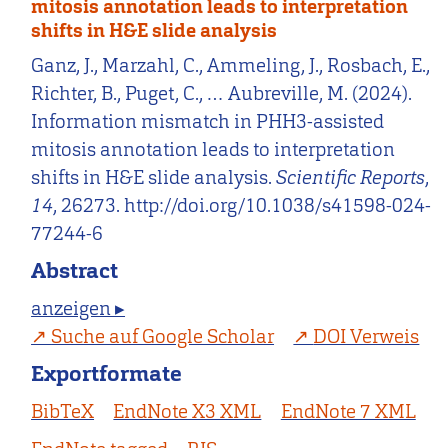
mitosis annotation leads to interpretation
shifts in H&E slide analysis
Ganz, J., Marzahl, C., Ammeling, J., Rosbach, E.,
Richter, B., Puget, C., … Aubreville, M. (2024).
Information mismatch in PHH3-assisted
mitosis annotation leads to interpretation
shifts in H&E slide analysis.
Scientific Reports
,
14
, 26273. http://doi.org/10.1038/s41598-024-
77244-6
Abstract
anzeigen ▸
Suche auf Google Scholar
DOI Verweis
Exportformate
BibTeX
EndNote X3 XML
EndNote 7 XML