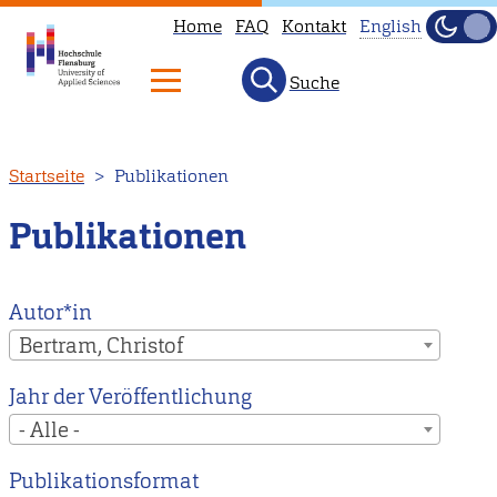
Home
FAQ
Kontakt
English
Dunke
Hell
Suche
This
page
is
Direkt
Startseite
Publikationen
not
zum
available
Inhalt
Publikationen
in
English.
Head
Autor*in
to
Bertram, Christof
our
Jahr der Veröffentlichung
English
- Alle -
main
page
Publikationsformat
instead.