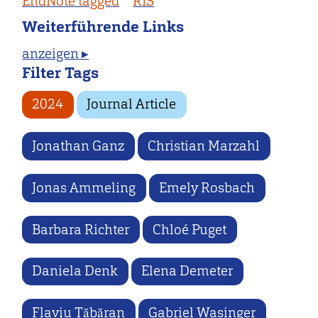
EndNote tagged
RIS
Weiterführende Links
anzeigen ▸
Filter Tags
2024
Journal Article
Jonathan Ganz
Christian Marzahl
Jonas Ammeling
Emely Rosbach
Barbara Richter
Chloé Puget
Daniela Denk
Elena Demeter
Flaviu Tăbăran
Gabriel Wasinger