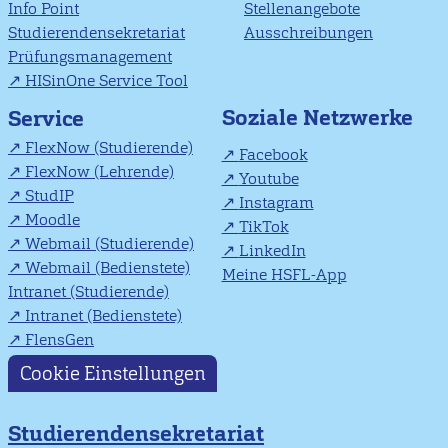
Info Point
Stellenangebote
Studierendensekretariat
Ausschreibungen
Prüfungsmanagement
HISinOne Service Tool
Soziale Netzwerke
Service
FlexNow (Studierende)
Facebook
FlexNow (Lehrende)
Youtube
StudIP
Instagram
Moodle
TikTok
Webmail (Studierende)
LinkedIn
Webmail (Bedienstete)
Meine HSFL-App
Intranet (Studierende)
Intranet (Bedienstete)
FlensGen
Cookie Einstellungen
Studierendensekretariat