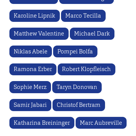
Karoline Lipnik
Marco Tecilla
Matthew Valentine
Michael Dark
Niklas Abele
Pompei Bolfa
Ramona Erber
Robert Klopfleisch
Sophie Merz
Taryn Donovan
Samir Jabari
Christof Bertram
Katharina Breininger
Marc Aubreville