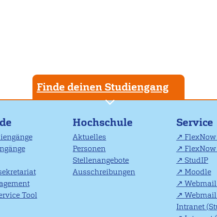
Finde deinen Studiengang
nde
Hochschule
Service
diengänge
Aktuelles
FlexNow 
engänge
Personen
FlexNow 
Stellenangebote
StudIP
ekretariat
Ausschreibungen
Moodle
agement
Webmail 
rvice Tool
Webmail 
Intranet (S