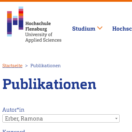
Studium
Hochsc
Direkt
Startseite
Publikationen
zum
Inhalt
Publikationen
Autor*in
Erber, Ramona