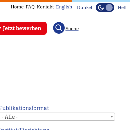
Home
FAQ
Kontakt
English
Dunkel
Hell
This
Jetzt bewerben
Suche
page
is
not
available
in
English.
Head
to
our
English
Publikationsformat
main
- Alle -
page
instead.