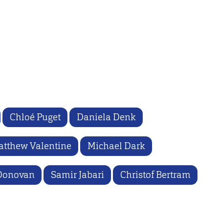
Chloé Puget
Daniela Denk
tthew Valentine
Michael Dark
Donovan
Samir Jabari
Christof Bertram