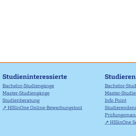
Studieninteressierte
Studiere
Bachelor-Studiengänge
Bachelor-Stu
Master-Studiengänge
Master-Studi
Studienberatung
Info Point
HISinOne Online-Bewerbungstool
Studierendens
Prüfungsman
HISinOne Se