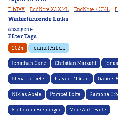
BibTeX
EndNote X3 XML
EndNote 7 XML
E
Weiterführende Links
anzeigen ▸
Filter Tags
2024
Journal Article
Jonathan Ganz
Christian Marzahl
Jona
Elena Demeter
Flaviu Tăbăran
Gabriel 
Niklas Abele
Pompei Bolfa
Ramona Erb
Katharina Breininger
Marc Aubreville