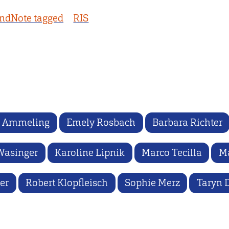
ndNote tagged
RIS
s Ammeling
Emely Rosbach
Barbara Richter
Wasinger
Karoline Lipnik
Marco Tecilla
Ma
er
Robert Klopfleisch
Sophie Merz
Taryn 