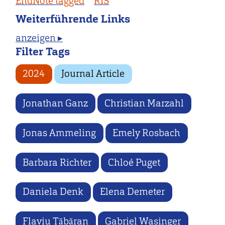
EndNote tagged
RIS
Weiterführende Links
anzeigen ▸
Filter Tags
2024
Journal Article
Jonathan Ganz
Christian Marzahl
Jonas Ammeling
Emely Rosbach
Barbara Richter
Chloé Puget
Daniela Denk
Elena Demeter
Flaviu Tăbăran
Gabriel Wasinger