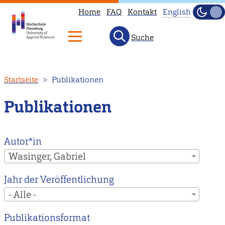
Home
FAQ
Kontakt
English
Dunke
Hell
Suche
This
page
is
Direkt
Startseite
Publikationen
not
zum
available
Inhalt
Publikationen
in
English.
Head
Autor*in
to
Wasinger, Gabriel
our
Jahr der Veröffentlichung
English
- Alle -
main
page
Publikationsformat
instead.