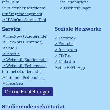
Info Point
Stellenangebote
Studierendensekretariat
Ausschreibungen
Prüfungsmanagement
HISinOne Service Tool
Soziale Netzwerke
Service
FlexNow (Studierende)
Facebook
FlexNow (Lehrende)
Youtube
StudIP
Instagram
Moodle
TikTok
Webmail (Studierende)
LinkedIn
Webmail (Bedienstete)
Meine HSFL-App
Intranet (Studierende)
Intranet (Bedienstete)
FlensGen
Cookie Einstellungen
Studierendensekretariat