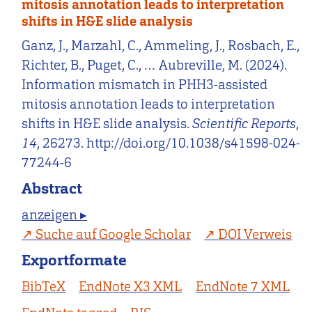
mitosis annotation leads to interpretation
shifts in H&E slide analysis
Ganz, J., Marzahl, C., Ammeling, J., Rosbach, E.,
Richter, B., Puget, C., … Aubreville, M. (2024).
Information mismatch in PHH3-assisted
mitosis annotation leads to interpretation
shifts in H&E slide analysis.
Scientific Reports
,
14
, 26273. http://doi.org/10.1038/s41598-024-
77244-6
Abstract
anzeigen ▸
Suche auf Google Scholar
DOI Verweis
Exportformate
BibTeX
EndNote X3 XML
EndNote 7 XML