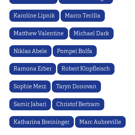
Karoline Lipnik
Marco Tecilla
Matthew Valentine
Michael Dark
Niklas Abele
Pompei Bolfa
Ramona Erber
Robert Klopfleisch
Sophie Merz
Taryn Donovan
Samir Jabari
Christof Bertram
Katharina Breininger
Marc Aubreville