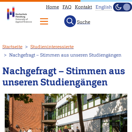
Home
FAQ
Kontakt
English
Dunke
Hell
Suche
This
page
is
Direkt
Startseite
Studieninteressierte
not
zum
Nachgefragt – Stimmen aus unseren Studiengängen
available
Inhalt
in
Nachgefragt – Stimmen aus
English.
unseren Studiengängen
Head
to
our
English
main
page
instead.