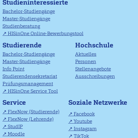
Studieninteressierte
Bachelor-Studiengänge
Master-Studiengänge
Studienberatung
HISinOne Online-Bewerbungstool
Studierende
Hochschule
Bachelor-Studiengänge
Aktuelles
Master-Studiengänge
Personen
Info Point
Stellenangebote
Studierendensekretariat
Ausschreibungen
Prüfungsmanagement
HISinOne Service Tool
Soziale Netzwerke
Service
FlexNow (Studierende)
Facebook
FlexNow (Lehrende)
Youtube
StudIP
Instagram
Moodle
TikTok