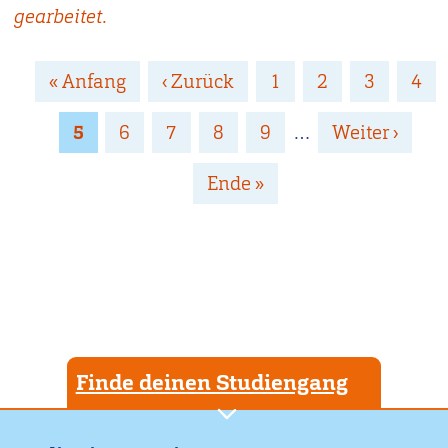
gearbeitet.
Seitennummerierung
Erste
« Anfang
Vorherige
‹ Zurück
Page
1
Page
2
Page
3
Pag
4
Seite
Seite
Page
5
Page
6
Page
7
Page
8
Page
9
…
Nächste
Weiter ›
Seite
Letzte
Ende »
Seite
Finde deinen Studiengang