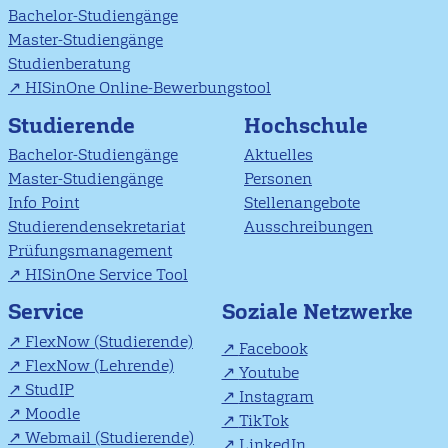
Bachelor-Studiengänge
Master-Studiengänge
Studienberatung
HISinOne Online-Bewerbungstool
Studierende
Hochschule
Bachelor-Studiengänge
Aktuelles
Master-Studiengänge
Personen
Info Point
Stellenangebote
Studierendensekretariat
Ausschreibungen
Prüfungsmanagement
HISinOne Service Tool
Soziale Netzwerke
Service
FlexNow (Studierende)
Facebook
FlexNow (Lehrende)
Youtube
StudIP
Instagram
Moodle
TikTok
Webmail (Studierende)
LinkedIn