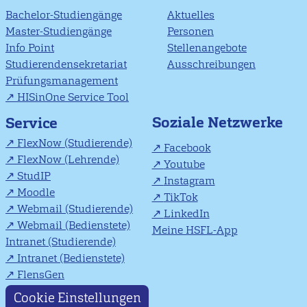
Bachelor-Studiengänge
Aktuelles
Master-Studiengänge
Personen
Info Point
Stellenangebote
Studierendensekretariat
Ausschreibungen
Prüfungsmanagement
HISinOne Service Tool
Soziale Netzwerke
Service
FlexNow (Studierende)
Facebook
FlexNow (Lehrende)
Youtube
StudIP
Instagram
Moodle
TikTok
Webmail (Studierende)
LinkedIn
Webmail (Bedienstete)
Meine HSFL-App
Intranet (Studierende)
Intranet (Bedienstete)
FlensGen
Cookie Einstellungen