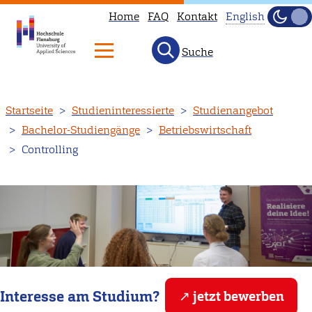
Home
FAQ
Kontakt
English
Scroll
Dunke
Hell
Indicator
Suche
This
page
is
Direkt
Startseite
Studieninteressierte
Studienangebot
not
zum
Bachelor-Studiengänge
Betriebswirtschaft
available
Inhalt
Controlling
in
English.
Head
to
our
English
main
page
Interesse am Studium?
jetzt bewerben
instead.