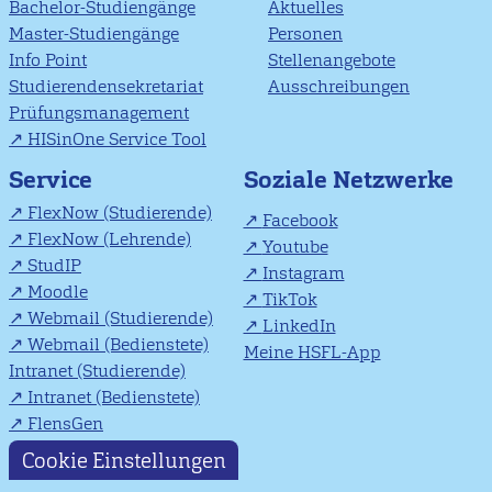
Bachelor-Studiengänge
Aktuelles
Master-Studiengänge
Personen
Info Point
Stellenangebote
Studierendensekretariat
Ausschreibungen
Prüfungsmanagement
HISinOne Service Tool
Soziale Netzwerke
Service
FlexNow (Studierende)
Facebook
FlexNow (Lehrende)
Youtube
StudIP
Instagram
Moodle
TikTok
Webmail (Studierende)
LinkedIn
Webmail (Bedienstete)
Meine HSFL-App
Intranet (Studierende)
Intranet (Bedienstete)
FlensGen
Cookie Einstellungen