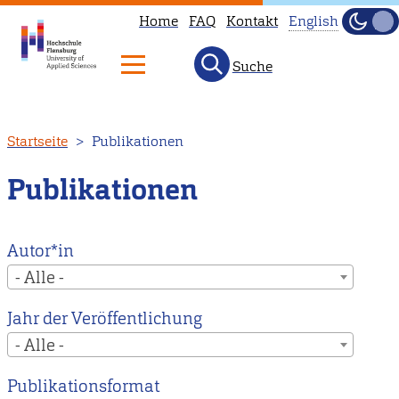
Home
FAQ
Kontakt
English
Dunke
Hell
Suche
This
page
is
Direkt
Startseite
Publikationen
not
zum
available
Inhalt
Publikationen
in
English.
Head
Autor*in
to
- Alle -
our
Jahr der Veröffentlichung
English
- Alle -
main
page
Publikationsformat
instead.