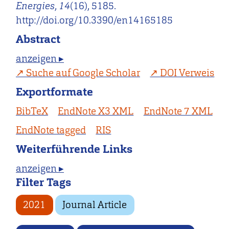
Energies
,
14
(16), 5185.
http://doi.org/10.3390/en14165185
Abstract
anzeigen ▸
Suche auf Google Scholar
DOI Verweis
Exportformate
BibTeX
EndNote X3 XML
EndNote 7 XML
EndNote tagged
RIS
Weiterführende Links
anzeigen ▸
Filter Tags
2021
Journal Article