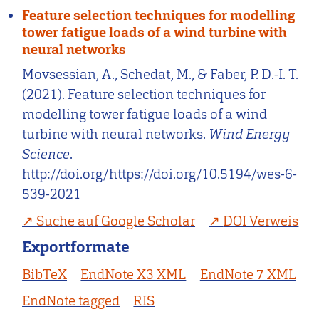
Feature selection techniques for modelling
tower fatigue loads of a wind turbine with
neural networks
Movsessian, A., Schedat, M., & Faber, P. D.-I. T.
(2021). Feature selection techniques for
modelling tower fatigue loads of a wind
turbine with neural networks.
Wind Energy
Science
.
http://doi.org/https://doi.org/10.5194/wes-6-
539-2021
Suche auf Google Scholar
DOI Verweis
Exportformate
BibTeX
EndNote X3 XML
EndNote 7 XML
EndNote tagged
RIS