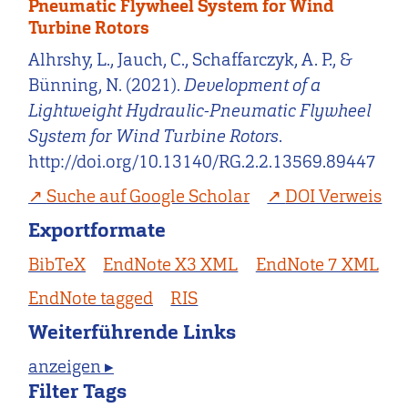
Pneumatic Flywheel System for Wind
Turbine Rotors
Alhrshy, L., Jauch, C., Schaffarczyk, A. P., &
Bünning, N. (2021).
Development of a
Lightweight Hydraulic-Pneumatic Flywheel
System for Wind Turbine Rotors
.
http://doi.org/10.13140/RG.2.2.13569.89447
Suche auf Google Scholar
DOI Verweis
Exportformate
BibTeX
EndNote X3 XML
EndNote 7 XML
EndNote tagged
RIS
Weiterführende Links
anzeigen ▸
Filter Tags