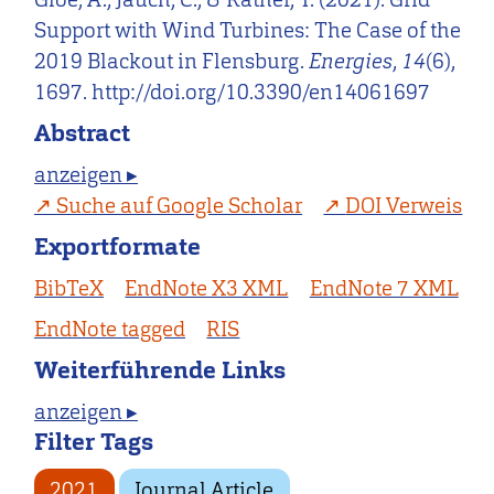
Support with Wind Turbines: The Case of the
2019 Blackout in Flensburg.
Energies
,
14
(6),
1697. http://doi.org/10.3390/en14061697
Abstract
anzeigen ▸
Suche auf Google Scholar
DOI Verweis
Exportformate
BibTeX
EndNote X3 XML
EndNote 7 XML
EndNote tagged
RIS
Weiterführende Links
anzeigen ▸
Filter Tags
2021
Journal Article