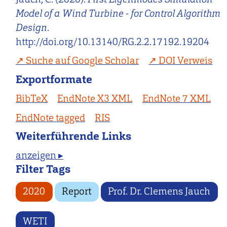
Model of a Wind Turbine - for Control Algorithm
Design
.
http://doi.org/10.13140/RG.2.2.17192.19204
Suche auf Google Scholar
DOI Verweis
Exportformate
BibTeX
EndNote X3 XML
EndNote 7 XML
EndNote tagged
RIS
Weiterführende Links
anzeigen ▸
Filter Tags
2020
Report
Prof. Dr. Clemens Jauch
WETI