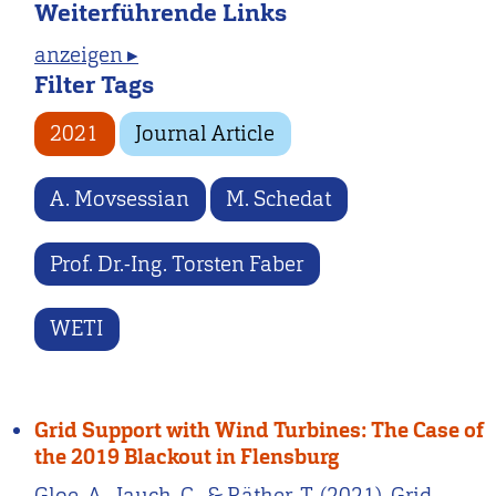
Weiterführende Links
anzeigen ▸
Filter Tags
2021
Journal Article
A. Movsessian
M. Schedat
Prof. Dr.-Ing. Torsten Faber
WETI
Grid Support with Wind Turbines: The Case of
the 2019 Blackout in Flensburg
Gloe, A., Jauch, C., & Räther, T. (2021). Grid