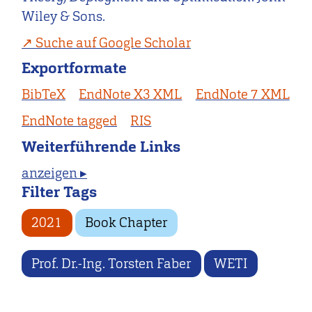
Wiley & Sons.
Suche auf Google Scholar
Exportformate
BibTeX
EndNote X3 XML
EndNote 7 XML
EndNote tagged
RIS
Weiterführende Links
anzeigen ▸
Filter Tags
2021
Book Chapter
Prof. Dr.-Ing. Torsten Faber
WETI