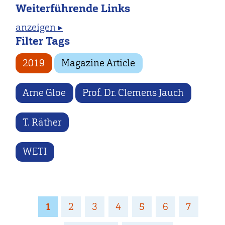
Weiterführende Links
anzeigen ▸
Filter Tags
2019
Magazine Article
Arne Gloe
Prof. Dr. Clemens Jauch
T. Räther
WETI
Seitennummerierung
Page
1
Page
2
Page
3
Page
4
Page
5
Page
6
Page
7