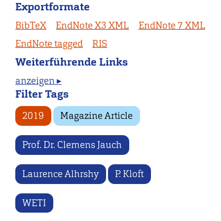
Exportformate
BibTeX
EndNote X3 XML
EndNote 7 XML
EndNote tagged
RIS
Weiterführende Links
anzeigen ▸
Filter Tags
2019
Magazine Article
Prof. Dr. Clemens Jauch
Laurence Alhrshy
P. Kloft
WETI