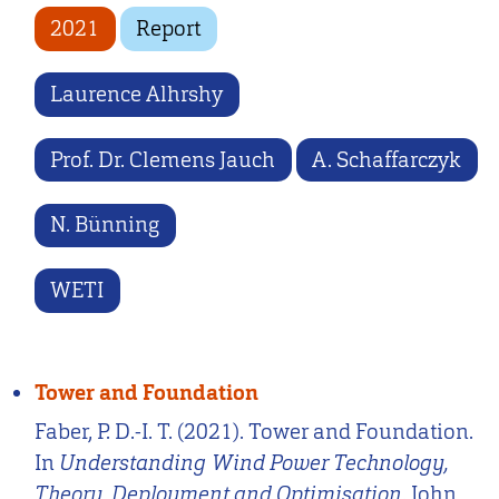
2021
Report
Laurence Alhrshy
Prof. Dr. Clemens Jauch
A. Schaffarczyk
N. Bünning
WETI
Tower and Foundation
Faber, P. D.-I. T. (2021). Tower and Foundation.
In
Understanding Wind Power Technology,
Theory, Deployment and Optimisation
. John