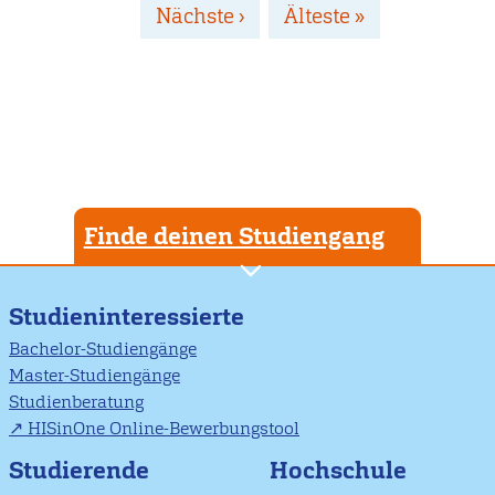
Nächste
Nächste ›
Letzte
Älteste »
Seite
Seite
Finde deinen Studiengang
Studieninteressierte
Bachelor-Studiengänge
Master-Studiengänge
Studienberatung
HISinOne Online-Bewerbungstool
Studierende
Hochschule