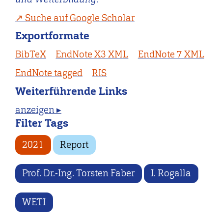
Suche auf Google Scholar
Exportformate
BibTeX
EndNote X3 XML
EndNote 7 XML
EndNote tagged
RIS
Weiterführende Links
anzeigen ▸
Filter Tags
2021
Report
Prof. Dr.-Ing. Torsten Faber
I. Rogalla
WETI